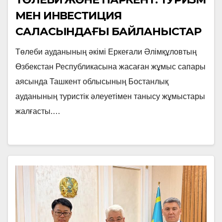
МЕН ИНВЕСТИЦИЯ
САЛАСЫНДАҒЫ БАЙЛАНЫСТАР
НЫҒАЯДЫ
Төлеби ауданының әкімі Еркеғали Әлімқұловтың
Өзбекстан Республикасына жасаған жұмыс сапары
аясында Ташкент облысының Бостанлық
ауданының туристік әлеуетімен танысу жұмыстары
жалғасты.…