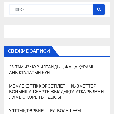
записям
СВЕЖИЕ ЗАПИСИ
23 ТАМЫЗ: ҚҰРЫЛТАЙДЫҢ ЖАҢА ҚҰРАМЫ
АНЫҚТАЛАТЫН КҮН
МЕМЛЕКЕТТІК КӨРСЕТІЛЕТІН ҚЫЗМЕТТЕР
БОЙЫНША I ЖАРТЫЖЫЛДЫҚТА АТҚАРЫЛҒАН
ЖҰМЫС ҚОРЫТЫНДЫСЫ
ҰЛТТЫҚ ТӘРБИЕ — ЕЛ БОЛАШАҒЫ