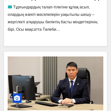
Тұрғындардың талап-тілегіне құлақ асып,
олардың өзекті мәселелерін уақытылы шешу –
жергілікті атқарушы биліктің басты міндеттерінің
бірі. Осы мақсатта Төлеби…