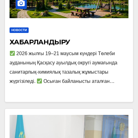
НОВОСТИ
ХАБАРЛАНДЫРУ
2026 жылғы 19–21 маусым күндері Төлеби
ауданының Қасқасу ауылдық округі аумағында
санитарлық-химиялық тазалық жұмыстары
жүргізіледі.
Осыған байланысты аталған…