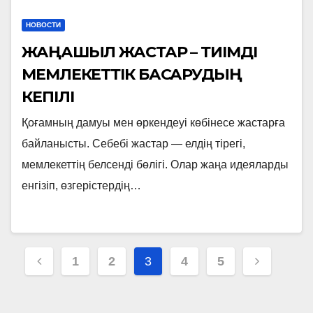
НОВОСТИ
ЖАҢАШЫЛ ЖАСТАР – ТИІМДІ
МЕМЛЕКЕТТІК БАСҚАРУДЫҢ
КЕПІЛІ
Қоғамның дамуы мен өркендеуі көбінесе жастарға
байланысты. Себебі жастар — елдің тірегі,
мемлекеттің белсенді бөлігі. Олар жаңа идеяларды
енгізіп, өзгерістердің…
Навигация
1
2
3
4
5
по