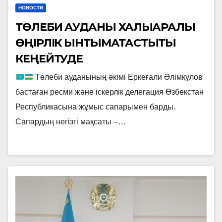
НОВОСТИ
ТӨЛЕБИ АУДАНЫ ХАЛЫҚАРАЛЫҚ
ӨҢІРЛІК ЫНТЫМАҚТАСТЫҚТЫ
КЕҢЕЙТУДЕ
Төлеби ауданының әкімі Еркеғали Әлімқұлов
бастаған ресми және іскерлік делегация Өзбекстан
Республикасына жұмыс сапарымен барды.
Сапардың негізгі мақсаты –…