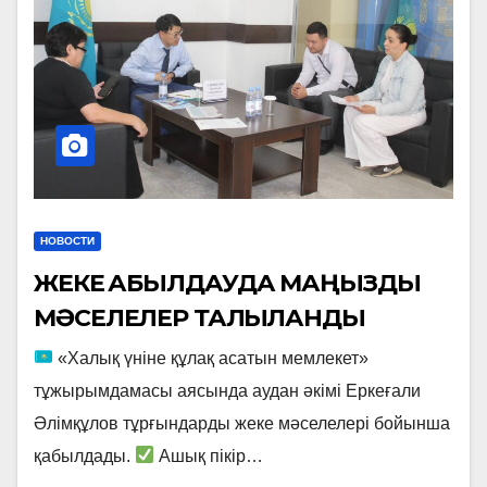
НОВОСТИ
ЖЕКЕ ҚАБЫЛДАУДА МАҢЫЗДЫ
МӘСЕЛЕЛЕР ТАЛҚЫЛАНДЫ
«Халық үніне құлақ асатын мемлекет»
тұжырымдамасы аясында аудан әкімі Еркеғали
Әлімқұлов тұрғындарды жеке мәселелері бойынша
қабылдады.
Ашық пікір…