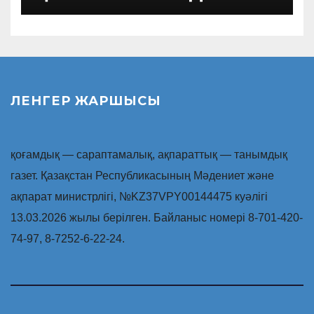
ЛЕНГЕР ЖАРШЫСЫ
қоғамдық — сараптамалық, ақпараттық — танымдық
газет. Қазақстан Республикасының Мәдениет және
ақпарат министрлігі, №KZ37VPY00144475 куәлігі
13.03.2026 жылы берілген. Байланыс номері 8-701-420-
74-97, 8-7252-6-22-24.