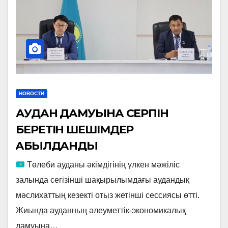
НОВОСТИ
АУДАН ДАМУЫНА СЕРПІН
БЕРЕТІН ШЕШІМДЕР
ҚАБЫЛДАНДЫ
Төлеби ауданы әкімдігінің үлкен мәжіліс
залында сегізінші шақырылымдағы аудандық
мәслихаттың кезекті отыз жетінші сессиясы өтті.
Жиында ауданның әлеуметтік-экономикалық
дамуына…