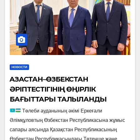
НОВОСТИ
ҚАЗАҚСТАН–ӨЗБЕКСТАН
ӘРІПТЕСТІГІНІҢ ӨҢІРЛІК
БАҒЫТТАРЫ ТАЛҚЫЛАНДЫ
Төлеби ауданының әкімі Еркеғали
Әлімқұловтың Өзбекстан Республикасына жұмыс
сапары аясында Қазақстан Республикасының
Өзбекстан Республикасындағы Төтенше және