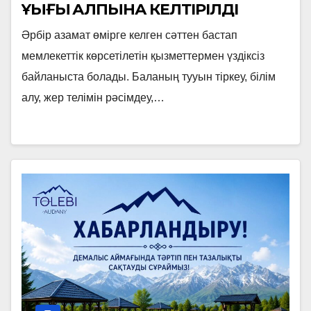
ҚҰҚЫҒЫ ҚАЛПЫНА КЕЛТІРІЛДІ
Әрбір азамат өмірге келген сәттен бастап
мемлекеттік көрсетілетін қызметтермен үздіксіз
байланыста болады. Баланың тууын тіркеу, білім
алу, жер телімін рәсімдеу,…