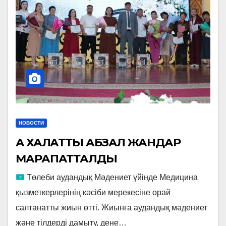
НОВОСТИ
АҚ ХАЛАТТЫ АБЗАЛ ЖАНДАР
МАРАПАТТАЛДЫ
Төлеби аудандық Мәдениет үйінде Медицина
қызметкерлерінің кәсіби мерекесіне орай
салтанатты жиын өтті. Жиынға аудандық мәдениет
және тілдерді дамыту, дене…