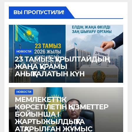
ВЫ ПРОПУСТИЛИ!
НОВОСТИ
23 ТАМЫЗ: ҚҰРЫЛТАЙДЫҢ
ЖАҢА ҚҰРАМЫ
АНЫҚТАЛАТЫН КҮН
НОВОСТИ
МЕМЛЕКЕТТІК
КӨРСЕТІЛЕТІН ҚЫЗМЕТТЕР
БОЙЫНША I
ЖАРТЫЖЫЛДЫҚТА
АТҚАРЫЛҒАН ЖҰМЫС