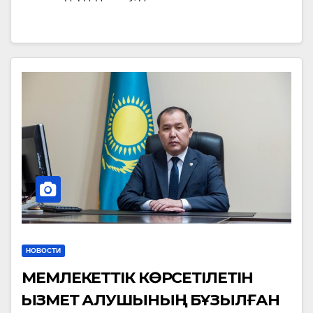
НОВОСТИ
МЕМЛЕКЕТТІК КӨРСЕТІЛЕТІН
ҚЫЗМЕТ АЛУШЫНЫҢ БҰЗЫЛҒАН