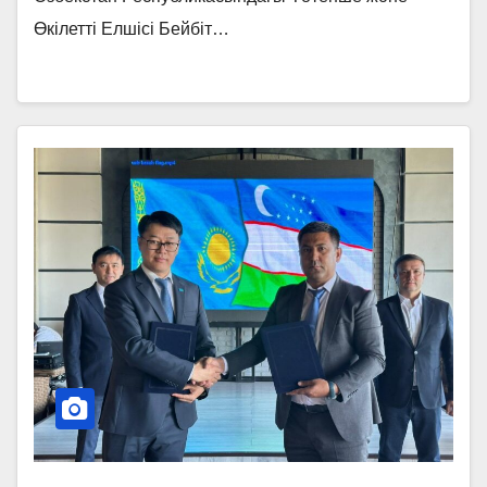
Өкілетті Елшісі Бейбіт…