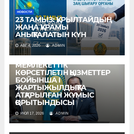
НОВОСТИ
23 ТАМЫЗ: ҚҰРЫЛТАЙДЫҢ
ЖАҢА ҚҰРАМЫ
АНЫҚТАЛАТЫН КҮН
АВГ 4, 2026
ADMIN
НОВОСТИ
МЕМЛЕКЕТТІК
КӨРСЕТІЛЕТІН ҚЫЗМЕТТЕР
БОЙЫНША I
ЖАРТЫЖЫЛДЫҚТА
АТҚАРЫЛҒАН ЖҰМЫС
ҚОРЫТЫНДЫСЫ
ИЮЛ 17, 2026
ADMIN