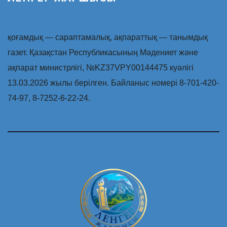
қоғамдық — сараптамалық, ақпараттық — танымдық
газет. Қазақстан Республикасының Мәдениет және
ақпарат министрлігі, №KZ37VPY00144475 куәлігі
13.03.2026 жылы берілген. Байланыс номері 8-701-420-
74-97, 8-7252-6-22-24.