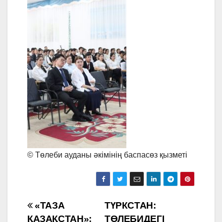
©️ Төлеби ауданы әкімінің баспасөз қызметі
Навигация
«ТАЗА
ТҮРКСТАН:
ҚАЗАҚСТАН»:
ТӨЛЕБИДЕГІ