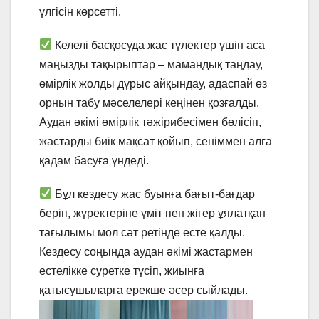
үлгісін көрсетті.
Келелі басқосуда жас түлектер үшін аса
маңызды тақырыптар – мамандық таңдау,
өмірлік жолды дұрыс айқындау, адаспай өз
орнын табу мәселелері кеңінен қозғалды.
Аудан әкімі өмірлік тәжірибесімен бөлісіп,
жастарды биік мақсат қойып, сеніммен алға
қадам басуға үндеді.
Бұл кездесу жас буынға бағыт-бағдар
беріп, жүректеріне үміт пен жігер ұялатқан
тағылымы мол сәт ретінде есте қалды.
Кездесу соңында аудан әкімі жастармен
естелікке суретке түсіп, жиынға
қатысушыларға ерекше әсер сыйлады.