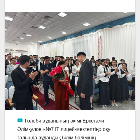
Төлеби ауданының әкімі Еркеғали
Әлімқұлов «№7 IT лицей-мектептің» оқу
залында аудандық білім бөлімінің