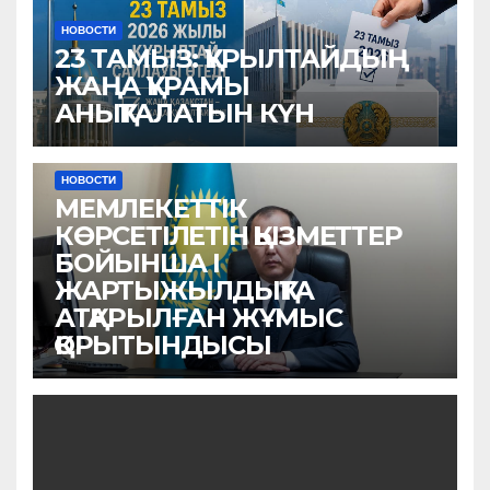
НОВОСТИ
23 ТАМЫЗ: ҚҰРЫЛТАЙДЫҢ
ЖАҢА ҚҰРАМЫ
АНЫҚТАЛАТЫН КҮН
НОВОСТИ
МЕМЛЕКЕТТІК
КӨРСЕТІЛЕТІН ҚЫЗМЕТТЕР
БОЙЫНША I
ЖАРТЫЖЫЛДЫҚТА
АТҚАРЫЛҒАН ЖҰМЫС
ҚОРЫТЫНДЫСЫ