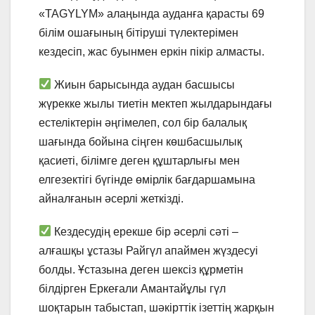
«TAGYLYM» алаңында ауданға қарасты 69
білім ошағының бітіруші түлектерімен
кездесіп, жас буынмен еркін пікір алмасты.
Жиын барысында аудан басшысы
жүрекке жылы тиетін мектеп жылдарындағы
естеліктерін әңгімелеп, сол бір балалық
шағында бойына сіңген көшбасшылық
қасиеті, білімге деген құштарлығы мен
елгезектігі бүгінде өмірлік бағдаршамына
айналғанын әсерлі жеткізді.
Кездесудің ерекше бір әсерлі сәті –
алғашқы ұстазы Райгүл апаймен жүздесуі
болды. Ұстазына деген шексіз құрметін
білдірген Еркеғали Амантайұлы гүл
шоқтарын табыстап, шәкірттік ізеттің жарқын