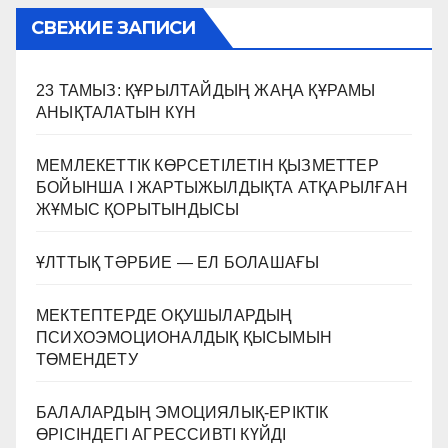
СВЕЖИЕ ЗАПИСИ
23 ТАМЫЗ: ҚҰРЫЛТАЙДЫҢ ЖАҢА ҚҰРАМЫ
АНЫҚТАЛАТЫН КҮН
МЕМЛЕКЕТТІК КӨРСЕТІЛЕТІН ҚЫЗМЕТТЕР
БОЙЫНША I ЖАРТЫЖЫЛДЫҚТА АТҚАРЫЛҒАН
ЖҰМЫС ҚОРЫТЫНДЫСЫ
ҰЛТТЫҚ ТӘРБИЕ — ЕЛ БОЛАШАҒЫ
МЕКТЕПТЕРДЕ ОҚУШЫЛАРДЫҢ
ПСИХОЭМОЦИОНАЛДЫҚ ҚЫСЫМЫН
ТӨМЕНДЕТУ
БАЛАЛАРДЫҢ ЭМОЦИЯЛЫҚ-ЕРІКТІК
ӨРІСІНДЕГІ АГРЕССИВТІ КҮЙДІ