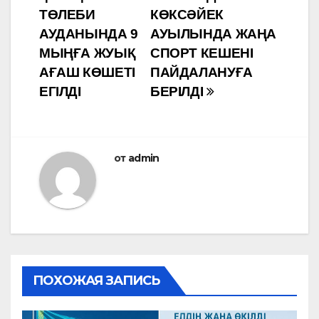
по
ТӨЛЕБИ
КӨКСӘЙЕК
записям
АУДАНЫНДА 9
АУЫЛЫНДА ЖАҢА
МЫҢҒА ЖУЫҚ
СПОРТ КЕШЕНІ
АҒАШ КӨШЕТІ
ПАЙДАЛАНУҒА
ЕГІЛДІ
БЕРІЛДІ
от
admin
ПОХОЖАЯ ЗАПИСЬ