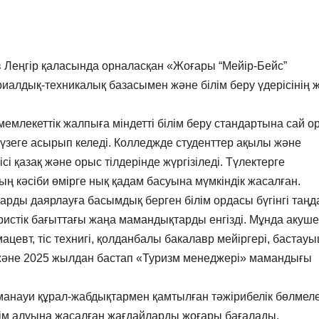
 Леңгір қаласында орналасқан «Жоғары “Мейір-Бейс”
иалдық-техникалық базасымен және білім беру үдерісінің 
мемлекеттік жалпыға міндетті білім беру стандартына сай о
жүзеге асырып келеді. Колледжде студенттер ақылы және
ісі қазақ және орыс тілдерінде жүргізіледі. Түлектерге
ың кәсіби өмірге нық қадам басуына мүмкіндік жасалған.
ды даярлауға басымдық берген білім ордасы бүгінгі таңд
уристік бағыттағы жаңа мамандықтарды енгізді. Мұнда акуше
цевт, тіс технигі, қолданбалы бакалавр мейіргері, бастау
ші және 2025 жылдан бастап «Туризм менеджері» мамандығы
манауи құрал-жабдықтармен қамтылған тәжірибелік бөлмеле
ілім алуына жасалған жағдайларды жоғары бағалады.