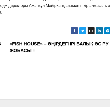
едж директоры Аманкүл Мейірханқызымен пікір алмасып, о
.
З
«FISH HOUSE» – ӨҢІРДЕГІ ІРІ БАЛЫҚ ӨСІРУ
ЖОБАСЫ