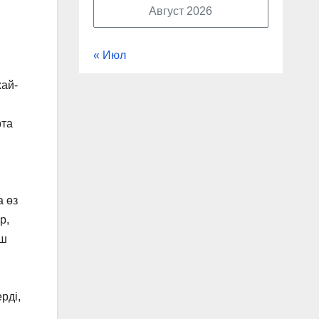
Август 2026
« Июл
жай-
рта
а өз
р,
ыш
рді,