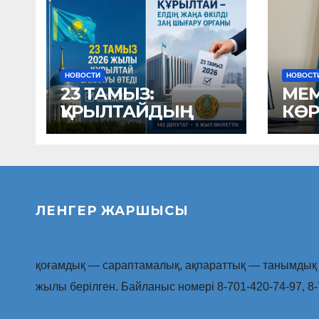
НОВОСТИ
НОВОСТ
23 ТАМЫЗ:
МЕМ
ҚҰРЫЛТАЙДЫҢ
КӨР
ЖАҢА ҚҰРАМЫ
ҚЫЗ
АНЫҚТАЛАТЫН КҮН
БОЙ
ЖА
АТҚ
ЖҰ
ЛЕНГЕР ЖАРШЫСЫ
ҚО
қоғамдық — сараптамалық, ақпараттық — танымдық г
жылы берілген. Байланыс номері 8-701-420-74-97, 8-