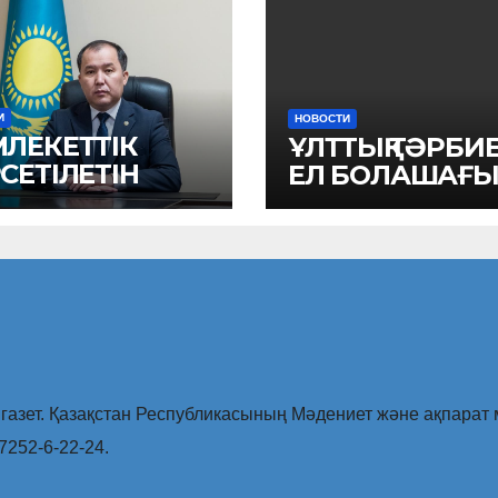
И
НОВОСТИ
ЛЕКЕТТІК
ҰЛТТЫҚ ТӘРБИ
СЕТІЛЕТІН
ЕЛ БОЛАШАҒ
МЕТТЕР
ЫНША I
РТЫЖЫЛДЫҚТА
АРЫЛҒАН
МЫС
РЫТЫНДЫСЫ
азет. Қазақстан Республикасының Мәдениет және ақпарат м
7252-6-22-24.