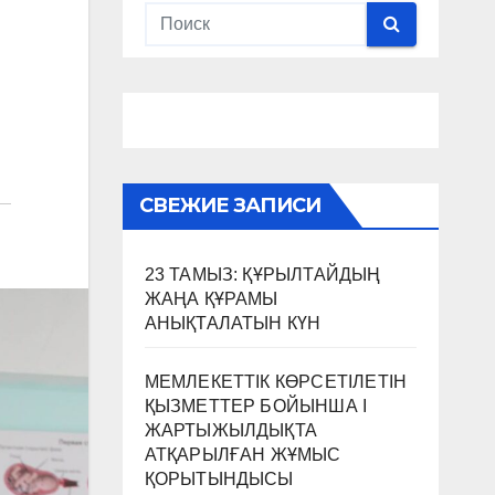
СВЕЖИЕ ЗАПИСИ
23 ТАМЫЗ: ҚҰРЫЛТАЙДЫҢ
ЖАҢА ҚҰРАМЫ
АНЫҚТАЛАТЫН КҮН
МЕМЛЕКЕТТІК КӨРСЕТІЛЕТІН
ҚЫЗМЕТТЕР БОЙЫНША I
ЖАРТЫЖЫЛДЫҚТА
АТҚАРЫЛҒАН ЖҰМЫС
ҚОРЫТЫНДЫСЫ