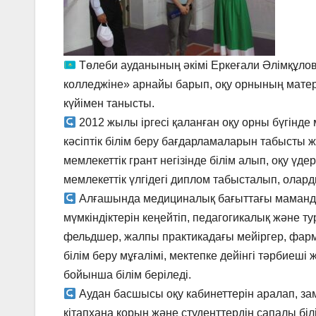
Төлеби ауданының әкімі Еркеғали Әлімқұлов
колледжіне» арнайы барып, оқу орнының матер
күйімен танысты.
2012 жылы іргесі қаланған оқу орны бүгінде 
кәсіптік білім беру бағдарламаларын табысты 
мемлекеттік грант негізінде білім алып, оқу үдер
мемлекеттік үлгідегі диплом табысталып, олард
Алғашында медициналық бағыттағы мамандар
мүмкіндіктерін кеңейтіп, педагогикалық және т
фельдшер, жалпы практикадағы мейіргер, фарма
білім беру мұғалімі, мектепке дейінгі тәрбие
бойынша білім беріледі.
Аудан басшысы оқу кабинеттерін аралап, за
кітапхана қорын және студенттердің сапалы б