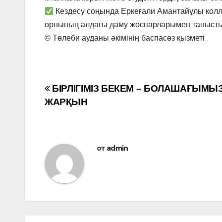
Кездесу соңында Еркеғали Амантайұлы колл
орнының алдағы даму жоспарларымен танысты
©️ Төлеби ауданы әкімінің баспасөз қызметі
Навигация
БІРЛІГІМІЗ БЕКЕМ – БОЛАШАҒЫМЫ
ЖАРҚЫН
по
записям
от
admin