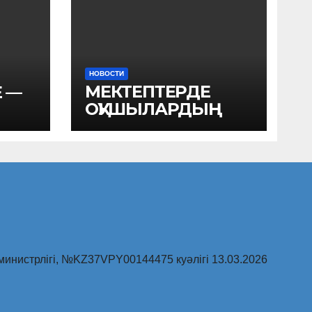
НОВОСТИ
МЕКТЕПТЕРДЕ
Е —
ОҚУШЫЛАРДЫҢ
Ы
ПСИХОЭМОЦИОНА
ЛДЫҚ ҚЫСЫМЫН
ТӨМЕНДЕТУ
инистрлігі, №KZ37VPY00144475 куәлігі 13.03.2026