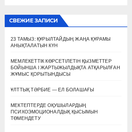
СВЕЖИЕ ЗАПИСИ
23 ТАМЫЗ: ҚҰРЫЛТАЙДЫҢ ЖАҢА ҚҰРАМЫ
АНЫҚТАЛАТЫН КҮН
МЕМЛЕКЕТТІК КӨРСЕТІЛЕТІН ҚЫЗМЕТТЕР
БОЙЫНША I ЖАРТЫЖЫЛДЫҚТА АТҚАРЫЛҒАН
ЖҰМЫС ҚОРЫТЫНДЫСЫ
ҰЛТТЫҚ ТӘРБИЕ — ЕЛ БОЛАШАҒЫ
МЕКТЕПТЕРДЕ ОҚУШЫЛАРДЫҢ
ПСИХОЭМОЦИОНАЛДЫҚ ҚЫСЫМЫН
ТӨМЕНДЕТУ