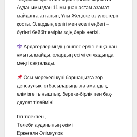
Ауданымыздан 11 мыңнан астам азамат
майданға аттанып, Ұлы Жеңіске өз үлестерін
қосты. Олардың ерлігі мен еселі еңбегі –
бүгінгі бейбіт өміріміздің берік негізі.
Ардагерлеріміздің өшпес ерлігі ешқашан
ұмытылмайды, олардың есімі ел жадында
мәңгі сақталады.
Осы мерекелі күні баршаңызға зор
денсаулық, отбасыларыңызға амандық,
елімізге тыныштық, береке-бірлік пен бақ-
дәулет тілеймін!
Ізгі тілекпен ,
Төлеби ауданының әкімі
Еркеғали Әлімқұлов