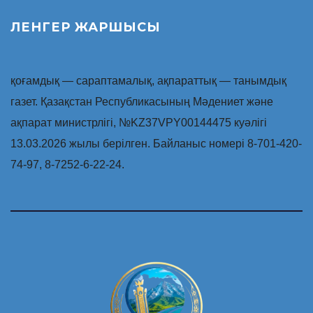
ЛЕНГЕР ЖАРШЫСЫ
қоғамдық — сараптамалық, ақпараттық — танымдық
газет. Қазақстан Республикасының Мәдениет және
ақпарат министрлігі, №KZ37VPY00144475 куәлігі
13.03.2026 жылы берілген. Байланыс номері 8-701-420-
74-97, 8-7252-6-22-24.