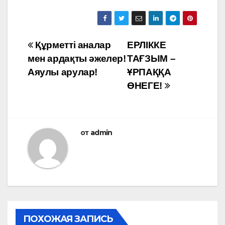
Навигация
Құрметті аналар
ЕРЛІККЕ
мен ардақты әжелер!
ТАҒЗЫМ –
по
Аяулы арулар!
ҰРПАҚҚА
записям
ӨНЕГЕ!
от
admin
ПОХОЖАЯ ЗАПИСЬ