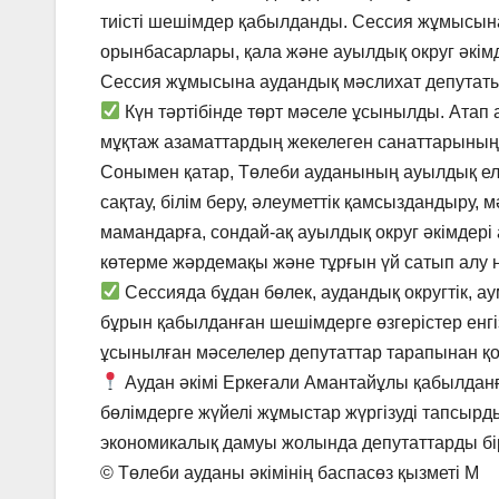
тиісті шешімдер қабылданды. Сессия жұмысына 
орынбасарлары, қала және ауылдық округ әкімд
Сессия жұмысына аудандық мәслихат депутаты
Күн тәртібінде төрт мәселе ұсынылды. Атап а
мұқтаж азаматтардың жекелеген санаттарының 
Сонымен қатар, Төлеби ауданының ауылдық елд
сақтау, білім беру, әлеуметтік қамсыздандыру,
мамандарға, сондай-ақ ауылдық округ әкімдер
көтерме жәрдемақы және тұрғын үй сатып алу н
Сессияда бұдан бөлек, аудандық округтік, а
бұрын қабылданған шешімдерге өзгерістер енгізу
ұсынылған мәселелер депутаттар тарапынан қолд
Аудан әкімі Еркеғали Амантайұлы қабылдан
бөлімдерге жүйелі жұмыстар жүргізуді тапсырд
экономикалық дамуы жолында депутаттарды бір
©️ Төлеби ауданы әкімінің баспасөз қызметі М