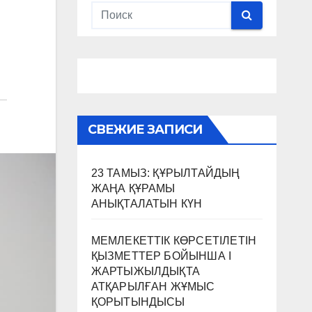
СВЕЖИЕ ЗАПИСИ
23 ТАМЫЗ: ҚҰРЫЛТАЙДЫҢ
ЖАҢА ҚҰРАМЫ
АНЫҚТАЛАТЫН КҮН
МЕМЛЕКЕТТІК КӨРСЕТІЛЕТІН
ҚЫЗМЕТТЕР БОЙЫНША I
ЖАРТЫЖЫЛДЫҚТА
АТҚАРЫЛҒАН ЖҰМЫС
ҚОРЫТЫНДЫСЫ