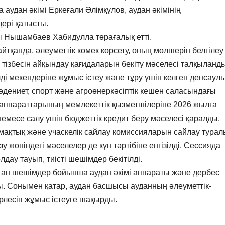
аудан әкімі Еркеғали Әлімқұлов, аудан әкімінің
ері қатысты.
 Нышамбаев Хабидулла төрағалық етті.
йтқанда, әлеуметтік көмек көрсету, оның мөлшерін белгілеу
тізбесін айқындау қағидаларын бекіту мәселесі талқыланды
і мекендеріне жұмыс істеу және тұру үшін келген денсаул
 мәдениет, спорт және агроөнеркәсіптік кешен саласындағы
і аппараттарының мемлекеттік қызметшілеріне 2026 жылға
емесе салу үшін бюджеттік кредит беру мәселесі қаралды.
умақтық және учаскелік сайлау комиссияларын сайлау тура
 жөніндегі мәселелер де күн тәртібіне енгізілді. Сессияда
ау тауып, тиісті шешімдер бекітілді.
ған шешімдер бойынша аудан әкімі аппараты және дербес
ы. Сонымен қатар, аудан басшысы ауданның әлеуметтік-
лесіп жұмыс істеуге шақырды.