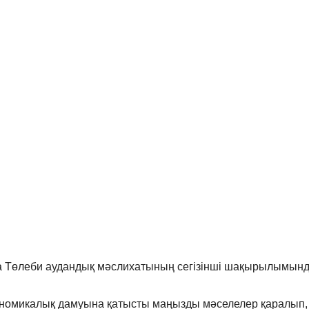
ында Төлеби аудандық мәслихатының сегізінші шақырылымын
ономикалық дамуына қатысты маңызды мәселелер қаралып,