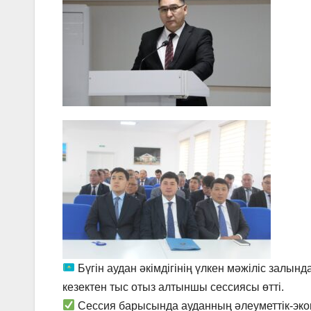
Бүгін аудан әкімдігінің үлкен мәжіліс зал
кезектен тыс отыз алтыншы сессиясы өтті.
Сессия барысында ауданның әлеуметтік-эк