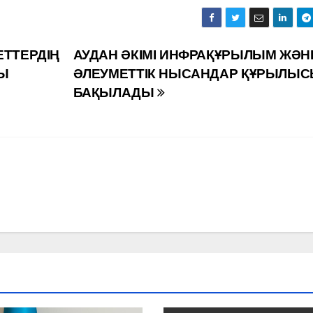
ЕТТЕРДІҢ
АУДАН ӘКІМІ ИНФРАҚҰРЫЛЫМ ЖӘН
ЛЫ
ӘЛЕУМЕТТІК НЫСАНДАР ҚҰРЫЛЫ
БАҚЫЛАДЫ