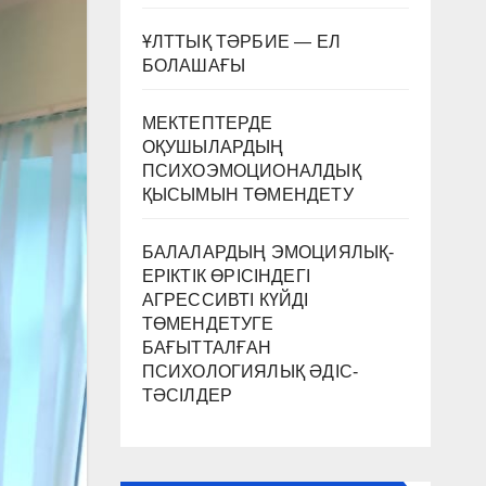
ҰЛТТЫҚ ТӘРБИЕ — ЕЛ
БОЛАШАҒЫ
МЕКТЕПТЕРДЕ
ОҚУШЫЛАРДЫҢ
ПСИХОЭМОЦИОНАЛДЫҚ
ҚЫСЫМЫН ТӨМЕНДЕТУ
БАЛАЛАРДЫҢ ЭМОЦИЯЛЫҚ-
ЕРІКТІК ӨРІСІНДЕГІ
АГРЕССИВТІ КҮЙДІ
ТӨМЕНДЕТУГЕ
БАҒЫТТАЛҒАН
ПСИХОЛОГИЯЛЫҚ ӘДІС-
ТӘСІЛДЕР