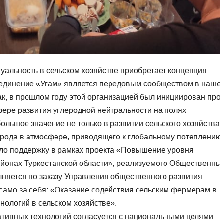
уальность в сельском хозяйстве приобретает концепция
ъединение «Угам» является передовым сообществом в наш
ак, в прошлом году этой организацией был инициирован про
фере развития углеродной нейтральности на полях
ольшое значение не только в развитии сельского хозяйства
ерода в атмосфере, приводящего к глобальному потеплению
ило поддержку в рамках проекта «Повышение уровня
айонах Туркестанской области», реализуемого Общественн
няется по заказу Управления общественного развития
т само за себя: «Оказание содействия сельским фермерам в
ологий в сельском хозяйстве».
ативных технологий согласуется с национальными целями