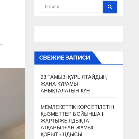
СВЕЖИЕ ЗАПИСИ
23 ТАМЫЗ: ҚҰРЫЛТАЙДЫҢ
ЖАҢА ҚҰРАМЫ
АНЫҚТАЛАТЫН КҮН
МЕМЛЕКЕТТІК КӨРСЕТІЛЕТІН
ҚЫЗМЕТТЕР БОЙЫНША I
ЖАРТЫЖЫЛДЫҚТА
АТҚАРЫЛҒАН ЖҰМЫС
ҚОРЫТЫНДЫСЫ