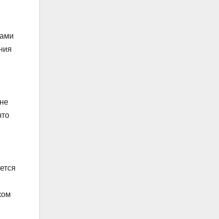
нами
ния
 не
что
ется
ком