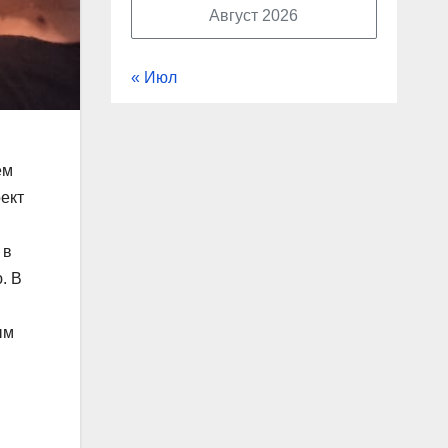
Август 2026
« Июл
ем
ект
 в
. В
ым