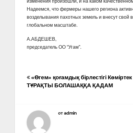
изменения произошли, и на каком качественно
Надеемся, что фермеры нашего региона активн
возделывания пахотных земель и внесут свой в
глобальном масштабе.
А.АБДЕШЕВ,
председатель ОО “Угам”.
Навигация
«Өгем» қоғамдық бірлестігі Көмірте
ТҰРАҚТЫ БОЛАШАҚҚА ҚАДАМ
по
записям
от
admin