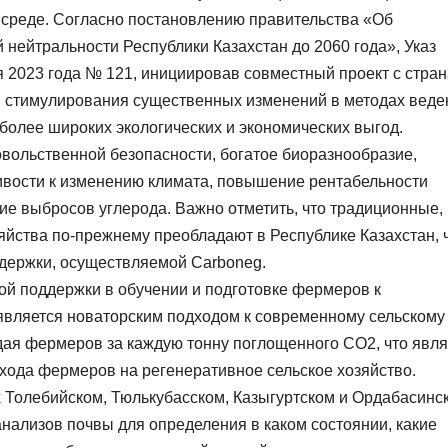
 среде. Согласно постановлению правительства «Об
нейтральности Республики Казахстан до 2060 года», Указ
я 2023 года № 121, инициировав совместный проект с стра
и стимулирования существенных изменений в методах веде
 более широких экологических и экономических выгод.
ольственной безопасности, богатое биоразнообразие,
вости к изменению климата, повышение рентабельности
ие выбросов углерода. Важно отметить, что традиционные,
яйства по-прежнему преобладают в Республике Казахстан, 
держки, осуществляемой Саrboneg.
й поддержки в обучении и подготовке фермеров к
является новаторским подходом к современному сельскому
дая фермеров за каждую тонну поглощенного СО2, что явля
ода фермеров на регенеративное сельское хозяйство.
х Толебийском, Тюлькубасском, Казыгуртском и Ордабасинс
нализов почвы для определения в каком состоянии, какие