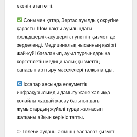
екенін атап өтті.
Сонымен қатар, Зертас ауылдық округіне
қарасты Шомшақты ауылындағы
фельдшерлік-акушерлік пункттің қызметі де
зерделенді. Медициналық нысанның қазіргі
жай-күйі бағаланып, ауыл тұрғындарына
көрсетілетін медициналық қызметтің
сапасын арттыру мәселелері талқыланды.
Іссапар аясында әлеуметтік
инфрақұрылымды дамыту және халыққа
қолайлы жағдай жасау бағытындағы
жұмыстардың жүйелі түрде жалғасып
жатқаны айқын көрініс тапты.
©️ Төлеби ауданы әкімінің баспасөз қызметі