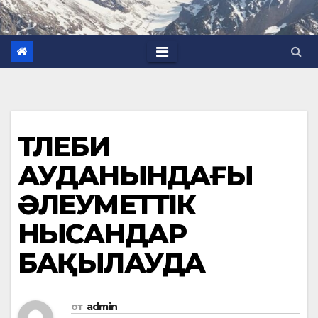
ТӨЛЕБИ
АУДАНЫНДАҒЫ
ӘЛЕУМЕТТІК
НЫСАНДАР
БАҚЫЛАУДА
от
admin