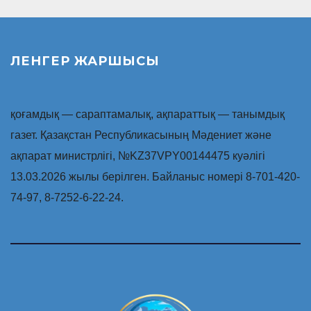
ЛЕНГЕР ЖАРШЫСЫ
қоғамдық — сараптамалық, ақпараттық — танымдық
газет. Қазақстан Республикасының Мәдениет және
ақпарат министрлігі, №KZ37VPY00144475 куәлігі
13.03.2026 жылы берілген. Байланыс номері 8-701-420-
74-97, 8-7252-6-22-24.