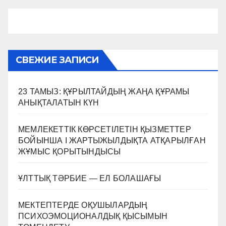
СВЕЖИЕ ЗАПИСИ
23 ТАМЫЗ: ҚҰРЫЛТАЙДЫҢ ЖАҢА ҚҰРАМЫ
АНЫҚТАЛАТЫН КҮН
МЕМЛЕКЕТТІК КӨРСЕТІЛЕТІН ҚЫЗМЕТТЕР
БОЙЫНША I ЖАРТЫЖЫЛДЫҚТА АТҚАРЫЛҒАН
ЖҰМЫС ҚОРЫТЫНДЫСЫ
ҰЛТТЫҚ ТӘРБИЕ — ЕЛ БОЛАШАҒЫ
МЕКТЕПТЕРДЕ ОҚУШЫЛАРДЫҢ
ПСИХОЭМОЦИОНАЛДЫҚ ҚЫСЫМЫН