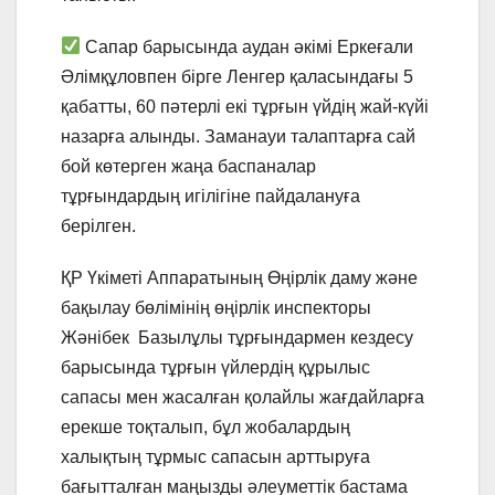
Сапар барысында аудан әкімі Еркеғали
Әлімқұловпен бірге Ленгер қаласындағы 5
қабатты, 60 пәтерлі екі тұрғын үйдің жай-күйі
назарға алынды. Заманауи талаптарға сай
бой көтерген жаңа баспаналар
тұрғындардың игілігіне пайдалануға
берілген.
ҚР Үкіметі Аппаратының Өңірлік даму және
бақылау бөлімінің өңірлік инспекторы
Жәнібек Базылұлы тұрғындармен кездесу
барысында тұрғын үйлердің құрылыс
сапасы мен жасалған қолайлы жағдайларға
ерекше тоқталып, бұл жобалардың
халықтың тұрмыс сапасын арттыруға
бағытталған маңызды әлеуметтік бастама