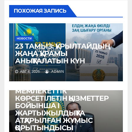
ПОХОЖАЯ ЗАПИСЬ
НОВОСТИ
23 ТАМЫЗ: ҚҰРЫЛТАЙДЫҢ
ЖАҢА ҚҰРАМЫ
АНЫҚТАЛАТЫН КҮН
АВГ 4, 2026
ADMIN
НОВОСТИ
МЕМЛЕКЕТТІК
КӨРСЕТІЛЕТІН ҚЫЗМЕТТЕР
БОЙЫНША I
ЖАРТЫЖЫЛДЫҚТА
АТҚАРЫЛҒАН ЖҰМЫС
ҚОРЫТЫНДЫСЫ