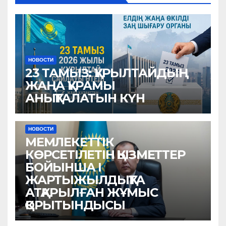
НОВОСТИ
23 ТАМЫЗ: ҚҰРЫЛТАЙДЫҢ
ЖАҢА ҚҰРАМЫ
АНЫҚТАЛАТЫН КҮН
НОВОСТИ
МЕМЛЕКЕТТІК
КӨРСЕТІЛЕТІН ҚЫЗМЕТТЕР
БОЙЫНША I
ЖАРТЫЖЫЛДЫҚТА
АТҚАРЫЛҒАН ЖҰМЫС
ҚОРЫТЫНДЫСЫ