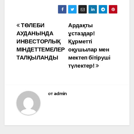
Навигация
ТӨЛЕБИ
Ардақты
АУДАНЫНДА
ұстаздар!
по
ИНВЕСТОРЛЫҚ
Құрметті
записям
МІНДЕТТЕМЕЛЕР
оқушылар мен
ТАЛҚЫЛАНДЫ
мектеп бітіруші
түлектер!
от
admin