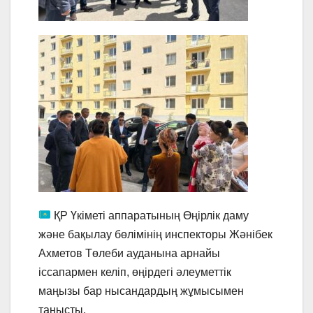
ҚР Үкіметі аппаратының Өңірлік даму
және бақылау бөлімінің инспекторы Жәнібек
Ахметов Төлеби ауданына арнайы
іссапармен келіп, өңірдегі әлеуметтік
маңызы бар нысандардың жұмысымен
танысты.