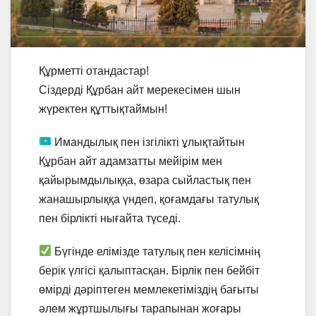
Құрметті отандастар!
Сіздерді Құрбан айт мерекесімен шын
жүректен құттықтаймын!
Имандылық пен ізгілікті ұлықтайтын
Құрбан айт адамзатты мейірім мен
қайырымдылыққа, өзара сыйластық пен
жанашырлыққа үндеп, қоғамдағы татулық
пен бірлікті нығайта түседі.
Бүгінде елімізде татулық пен келісімнің
берік үлгісі қалыптасқан. Бірлік пен бейбіт
өмірді дәріптеген мемлекетіміздің бағыты
әлем жұртшылығы тарапынан жоғары