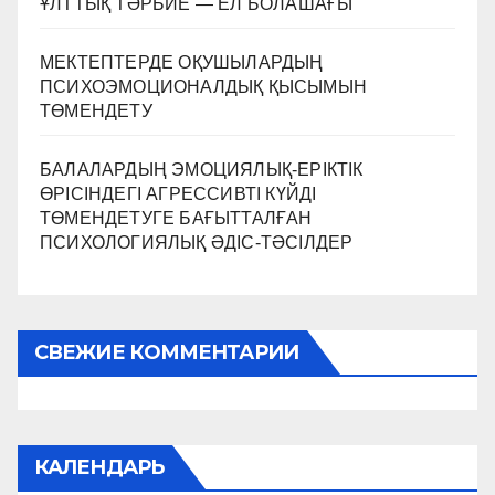
ҰЛТТЫҚ ТӘРБИЕ — ЕЛ БОЛАШАҒЫ
МЕКТЕПТЕРДЕ ОҚУШЫЛАРДЫҢ
ПСИХОЭМОЦИОНАЛДЫҚ ҚЫСЫМЫН
ТӨМЕНДЕТУ
БАЛАЛАРДЫҢ ЭМОЦИЯЛЫҚ-ЕРІКТІК
ӨРІСІНДЕГІ АГРЕССИВТІ КҮЙДІ
ТӨМЕНДЕТУГЕ БАҒЫТТАЛҒАН
ПСИХОЛОГИЯЛЫҚ ӘДІС-ТӘСІЛДЕР
СВЕЖИЕ КОММЕНТАРИИ
КАЛЕНДАРЬ