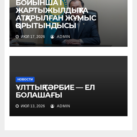
БОЙЫНША I
ЖАРТЫЖЫЛДЫҚТА
АТҚАРЫЛҒАН ЖҰМЫС
ҚОРЫТЫНДЫСЫ
ИЮЛ 17, 2026
ADMIN
НОВОСТИ
ҰЛТТЫҚ ТӘРБИЕ — ЕЛ
БОЛАШАҒЫ
ИЮЛ 13, 2026
ADMIN