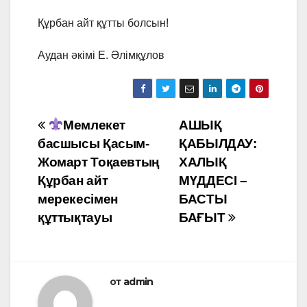
Құрбан айт құтты болсын!
Аудан әкімі Е. Әлімқұлов
Навигация
Мемлекет
АШЫҚ
басшысы Қасым-
ҚАБЫЛДАУ:
по
Жомарт Тоқаевтың
ХАЛЫҚ
записям
Құрбан айт
МҮДДЕСІ –
мерекесімен
БАСТЫ
құттықтауы
БАҒЫТ
от
admin