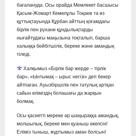
бағалануда. Осы орайда Мемлекет басшысы
Қасым-Жомарт Кемелұлы Тоқаев та өз
құттықтауында Құрбан айттың қоғамдағы
бірлік пен рухани құндылықтарды
нығайтудағы маңызына тоқталып, барша
халыққа бейбітшілік, береке және амандық
тіледі.
Халқымыз «Бірлік бар жерде – тірлік
бар», «Ынтымақ – ырыс негізі» деп бекер
айтпаған. Ауызбіршілік пен татулық артқан
сайын еліміздің болашағы да жарқын
болмақ.
Осы қасиетті мереке әр шаңыраққа амандық,
молшылық, береке мен қуаныш әкелсін!
Еліміз тыныш, жұртымыз аман болсын!