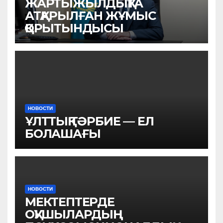
ЖАРТЫЖЫЛДЫҚТА
АТҚАРЫЛҒАН ЖҰМЫС
ҚОРЫТЫНДЫСЫ
НОВОСТИ
ҰЛТТЫҚ ТӘРБИЕ — ЕЛ
БОЛАШАҒЫ
НОВОСТИ
МЕКТЕПТЕРДЕ
ОҚУШЫЛАРДЫҢ