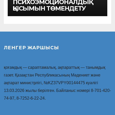
ПСИХОЭМОЦИОНАЛДЫҚ
ҚЫСЫМЫН ТӨМЕНДЕТУ
ЛЕНГЕР ЖАРШЫСЫ
қоғамдық — сараптамалық, ақпараттық — танымдық
газет. Қазақстан Республикасының Мәдениет және
ақпарат министрлігі, №KZ37VPY00144475 куәлігі
13.03.2026 жылы берілген. Байланыс номері 8-701-420-
74-97, 8-7252-6-22-24.