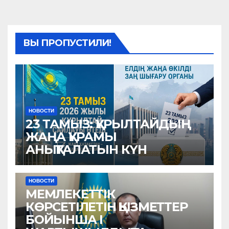
ВЫ ПРОПУСТИЛИ!
НОВОСТИ
23 ТАМЫЗ: ҚҰРЫЛТАЙДЫҢ
ЖАҢА ҚҰРАМЫ
АНЫҚТАЛАТЫН КҮН
НОВОСТИ
МЕМЛЕКЕТТІК
КӨРСЕТІЛЕТІН ҚЫЗМЕТТЕР
БОЙЫНША I