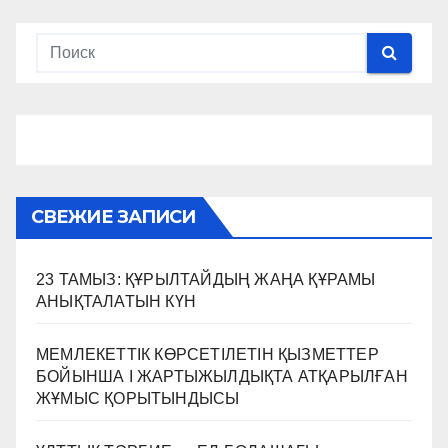
СВЕЖИЕ ЗАПИСИ
23 ТАМЫЗ: ҚҰРЫЛТАЙДЫҢ ЖАҢА ҚҰРАМЫ
АНЫҚТАЛАТЫН КҮН
МЕМЛЕКЕТТІК КӨРСЕТІЛЕТІН ҚЫЗМЕТТЕР
БОЙЫНША I ЖАРТЫЖЫЛДЫҚТА АТҚАРЫЛҒАН
ЖҰМЫС ҚОРЫТЫНДЫСЫ