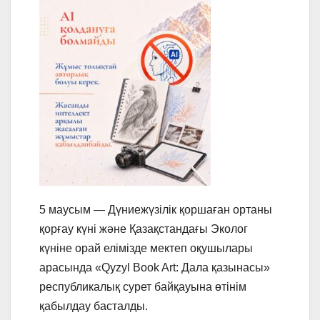
5 маусым — Дүниежүзілік қоршаған ортаны
қорғау күні жəне Қазақстандағы Эколог
күніне орай елімізде мектеп оқушылары
арасында «Qyzyl Book Art: Дала қазынасы»
республикалық сурет байқауына өтінім
қабылдау басталды.