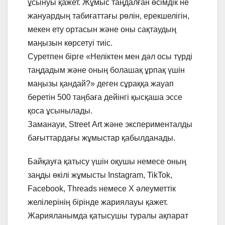
ұсынуы қажет. Жұмыс таңдалған өсімдік не
жануардың табиғаттағы рөлін, ерекшелігін,
мекен ету ортасын жəне оны сақтаудың
маңызын көрсетуі тиіс.
Суретпен бірге «Неліктен мен дəл осы түрді
таңдадым жəне оның болашақ ұрпақ үшін
маңызы қандай?» деген сұраққа жауап
беретін 500 таңбаға дейінгі қысқаша эссе
қоса ұсынылады.
Заманауи, Street Аrt жəне эксперименталды
бағыттардағы жұмыстар қабылданады.
Байқауға қатысу үшін оқушы немесе оның
заңды өкілі жұмысты Instagram, TikTok,
Facebook, Threads немесе X əлеуметтік
желілерінің бірінде жариялауы қажет.
Жарияланымда қатысушы туралы ақпарат