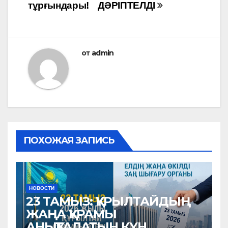
записям
тұрғындары!
ДӘРІПТЕЛДІ
от
admin
ПОХОЖАЯ ЗАПИСЬ
НОВОСТИ
23 ТАМЫЗ: ҚҰРЫЛТАЙДЫҢ
ЖАҢА ҚҰРАМЫ
АНЫҚТАЛАТЫН КҮН