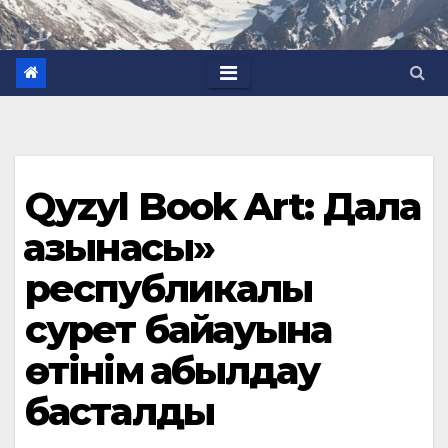
Qyzyl Book Art: Дала
қазынасы»
республикалық
сурет байқауына
өтінім қабылдау
басталды