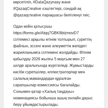
көрсетіліп, #DalaQazynasy жəне
#QazaqCreative хэштегтері, сондай-ақ
@qazaqcreative парақшасы белгіленуі тиіс.
Одан кейін қатысушы
https://forms.gle/Atqq7GBK8btzmovD7
сілтемесі арқылы өтінім толтырып, суреттің
файлын, эссені жəне əлеуметтік желідегі
жарияланымға сілтемені жолдайды. Өтінім
қабылдау 2026 жылғы 5 маусым мен 27
шілде аралығында жүргізіледі. Жұмыстарды
кəсіби суретшілер, иллюстраторлар мен
салалық мамандардан құралған
сарапшылар комиссиясы бағалайды.
Сонымен қатар «Халық таңдауы»
номинациясы бойынша ашық онлайн дауыс
беру ұйымдастырылады.