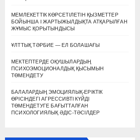
МЕМЛЕКЕТТІК КӨРСЕТІЛЕТІН ҚЫЗМЕТТЕР
БОЙЫНША I ЖАРТЫЖЫЛДЫҚТА АТҚАРЫЛҒАН
ЖҰМЫС ҚОРЫТЫНДЫСЫ
ҰЛТТЫҚ ТӘРБИЕ — ЕЛ БОЛАШАҒЫ
МЕКТЕПТЕРДЕ ОҚУШЫЛАРДЫҢ
ПСИХОЭМОЦИОНАЛДЫҚ ҚЫСЫМЫН
ТӨМЕНДЕТУ
БАЛАЛАРДЫҢ ЭМОЦИЯЛЫҚ-ЕРІКТІК
ӨРІСІНДЕГІ АГРЕССИВТІ КҮЙДІ
ТӨМЕНДЕТУГЕ БАҒЫТТАЛҒАН
ПСИХОЛОГИЯЛЫҚ ӘДІС-ТӘСІЛДЕР