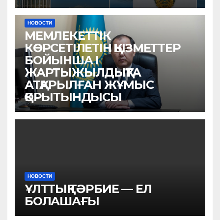
НОВОСТИ
МЕМЛЕКЕТТІК
КӨРСЕТІЛЕТІН ҚЫЗМЕТТЕР
БОЙЫНША I
ЖАРТЫЖЫЛДЫҚТА
АТҚАРЫЛҒАН ЖҰМЫС
ҚОРЫТЫНДЫСЫ
НОВОСТИ
ҰЛТТЫҚ ТӘРБИЕ — ЕЛ
БОЛАШАҒЫ