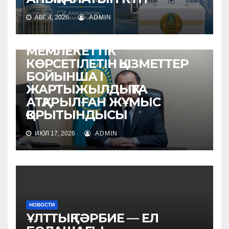
АВГ 4, 2026
ADMIN
НОВОСТИ
МЕМЛЕКЕТТІК
КӨРСЕТІЛЕТІН ҚЫЗМЕТТЕР
БОЙЫНША I
ЖАРТЫЖЫЛДЫҚТА
АТҚАРЫЛҒАН ЖҰМЫС
ҚОРЫТЫНДЫСЫ
ИЮЛ 17, 2026
ADMIN
НОВОСТИ
ҰЛТТЫҚ ТӘРБИЕ — ЕЛ