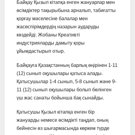
Байқау Қызыл кітапқа енген жануарлар мен
өсімдіктер тақырыбына арналып, табиғатты
қорғау мəселесіне балалар мен
жасөспірімдердің назарын аударуды
көздейді. Жобаны Креативті
индустрияларды дамыту қоры
ұйымдастырып отыр.
Байқауға Қазақстанның барлық өңірінен 1-11
(12) сынып оқушылары қатыса алады.
Қатысушылар 1-4 сынып, 5-8 сынып жəне 9-
11 (12) сынып оқушылары болып бөлінген
үш жас санаты бойынша бақ сынайды.
Қатысушы Қызыл кітапқа енген бір
жануарды немесе өсімдікті таңдап, оның
бейнесін өз шығармасында көркем түрде