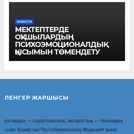
НОВОСТИ
МЕКТЕПТЕРДЕ
ОҚУШЫЛАРДЫҢ
ПСИХОЭМОЦИОНАЛДЫҚ
ҚЫСЫМЫН ТӨМЕНДЕТУ
ЛЕНГЕР ЖАРШЫСЫ
қоғамдық — сараптамалық, ақпараттық — танымдық
газет. Қазақстан Республикасының Мәдениет және