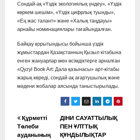
Сондай-ақ «Үздік экологиялық үндеу», «Үздік
көркем шешім», «Үздік цифрлық туынды»,
«Ең жас талант» жəне «Халық таңдауы»
арнайы номинациялары тағайындалған.
Байқау қорытындысы бойынша үздік
жұмыстардан Қазақстанның Қызыл кітабына
енген жануарлар мен өсімдіктерге арналған
«Qyzyl Book Art: Дала қазынасы» арт-кітабы
жарық көреді, сондай-ақ ағартушылық жəне
мəдени жобалар аясында таныстырылады.
Навигация
Құрметті
ДІНИ САУАТТЫЛЫҚ
Төлеби
ПЕН ҰЛТТЫҚ
по
ауданының
ҚҰНДЫЛЫҚТАР