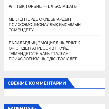
ҰЛТТЫҚ ТӘРБИЕ — ЕЛ БОЛАШАҒЫ
МЕКТЕПТЕРДЕ ОҚУШЫЛАРДЫҢ
ПСИХОЭМОЦИОНАЛДЫҚ ҚЫСЫМЫН
ТӨМЕНДЕТУ
БАЛАЛАРДЫҢ ЭМОЦИЯЛЫҚ-ЕРІКТІК
ӨРІСІНДЕГІ АГРЕССИВТІ КҮЙДІ
ТӨМЕНДЕТУГЕ БАҒЫТТАЛҒАН
ПСИХОЛОГИЯЛЫҚ ӘДІС-ТӘСІЛДЕР
СВЕЖИЕ КОММЕНТАРИИ
КАЛЕНДАРЬ