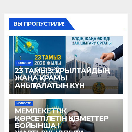
ВЫ ПРОПУСТИЛИ!
НОВОСТИ
23 ТАМЫЗ: ҚҰРЫЛТАЙДЫҢ
ЖАҢА ҚҰРАМЫ
АНЫҚТАЛАТЫН КҮН
НОВОСТИ
МЕМЛЕКЕТТІК
КӨРСЕТІЛЕТІН ҚЫЗМЕТТЕР
БОЙЫНША I