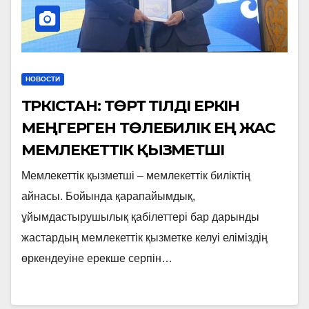
НОВОСТИ
ТҮРКІСТАН: ТӨРТ ТІЛДІ ЕРКІН
МЕҢГЕРГЕН ТӨЛЕБИЛІК ЕҢ ЖАС
МЕМЛЕКЕТТІК ҚЫЗМЕТШІ
Мемлекеттік қызметші – мемлекеттік биліктің
айнасы. Бойында қарапайымдық,
ұйымдастырушылық қабілеттері бар дарынды
жастардың мемлекеттік қызметке келуі еліміздің
өркендеуіне ерекше серпін…