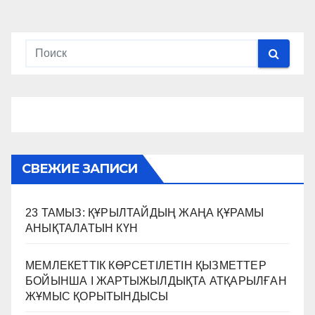
СВЕЖИЕ ЗАПИСИ
23 ТАМЫЗ: ҚҰРЫЛТАЙДЫҢ ЖАҢА ҚҰРАМЫ
АНЫҚТАЛАТЫН КҮН
МЕМЛЕКЕТТІК КӨРСЕТІЛЕТІН ҚЫЗМЕТТЕР
БОЙЫНША I ЖАРТЫЖЫЛДЫҚТА АТҚАРЫЛҒАН
ЖҰМЫС ҚОРЫТЫНДЫСЫ