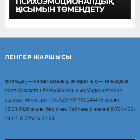
ПСИХОЭМОЦИОНАЛДЫҚ
ҚЫСЫМЫН ТӨМЕНДЕТУ
ЛЕНГЕР ЖАРШЫСЫ
қоғамдық — сараптамалық, ақпараттық — танымдық
газет. Қазақстан Республикасының Мәдениет және
ақпарат министрлігі, №KZ37VPY00144475 куәлігі
13.03.2026 жылы берілген. Байланыс номері 8-701-420-
74-97, 8-7252-6-22-24.