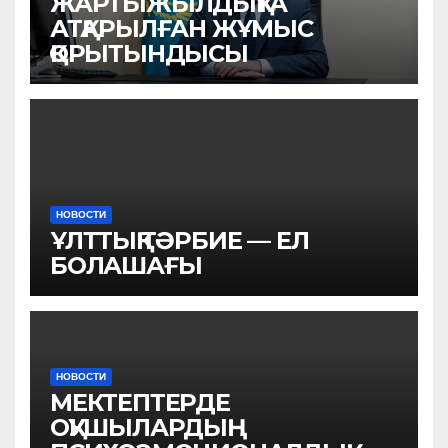
ЖАРТЫЖЫЛДЫҚТА
АТҚАРЫЛҒАН ЖҰМЫС
ҚОРЫТЫНДЫСЫ
НОВОСТИ
ҰЛТТЫҚ ТӘРБИЕ — ЕЛ
БОЛАШАҒЫ
НОВОСТИ
МЕКТЕПТЕРДЕ
ОҚУШЫЛАРДЫҢ