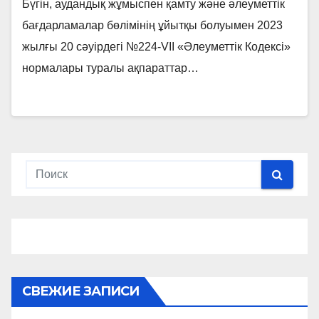
Бүгін, аудандық жұмыспен қамту және әлеуметтік
бағдарламалар бөлімінің ұйытқы болуымен 2023
жылғы 20 сәуірдегі №224-VII «Әлеуметтік Кодексі»
нормалары туралы ақпараттар…
СВЕЖИЕ ЗАПИСИ