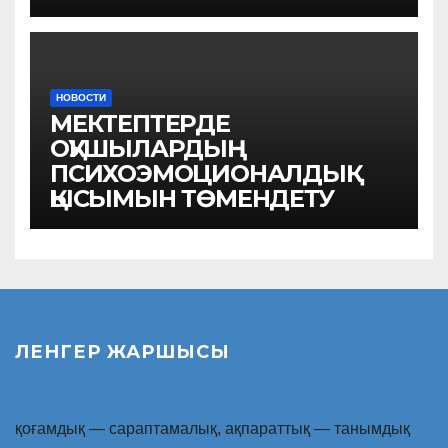
НОВОСТИ
МЕКТЕПТЕРДЕ
ОҚУШЫЛАРДЫҢ
ПСИХОЭМОЦИОНАЛДЫҚ
ҚЫСЫМЫН ТӨМЕНДЕТУ
ЛЕНГЕР ЖАРШЫСЫ
қоғамдық — сараптамалық, ақпараттық — танымдық