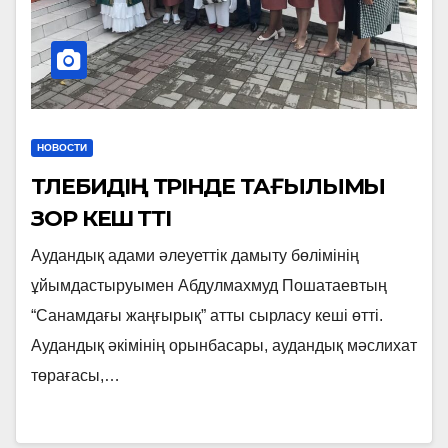
НОВОСТИ
ТӨЛЕБИДІҢ ТӨРІНДЕ ТАҒЫЛЫМЫ
ЗОР КЕШ ӨТТІ
Аудандық адами әлеуеттік дамыту бөлімінің
ұйымдастыруымен Абдулмахмуд Пошатаевтың
“Санамдағы жаңғырық” атты сырласу кеші өтті.
Аудандық әкімінің орынбасары, аудандық мәслихат
төрағасы,…