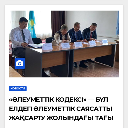
НОВОСТИ
«ӘЛЕУМЕТТІК КОДЕКСІ» — БҰЛ
ЕЛДЕГІ ӘЛЕУМЕТТІК САЯСАТТЫ
ЖАҚСАРТУ ЖОЛЫНДАҒЫ ТАҒЫ
БІР ҚАДАМ