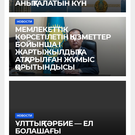
АНЫҚТАЛАТЫН КҮН
НОВОСТИ
МЕМЛЕКЕТТІК
КӨРСЕТІЛЕТІН ҚЫЗМЕТТЕР
БОЙЫНША I
ЖАРТЫЖЫЛДЫҚТА
АТҚАРЫЛҒАН ЖҰМЫС
ҚОРЫТЫНДЫСЫ
НОВОСТИ
ҰЛТТЫҚ ТӘРБИЕ — ЕЛ
БОЛАШАҒЫ