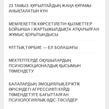
23 ТАМЫЗ: ҚҰРЫЛТАЙДЫҢ ЖАҢА ҚҰРАМЫ
АНЫҚТАЛАТЫН КҮН
МЕМЛЕКЕТТІК КӨРСЕТІЛЕТІН ҚЫЗМЕТТЕР
БОЙЫНША I ЖАРТЫЖЫЛДЫҚТА АТҚАРЫЛҒАН
ЖҰМЫС ҚОРЫТЫНДЫСЫ
ҰЛТТЫҚ ТӘРБИЕ — ЕЛ БОЛАШАҒЫ
МЕКТЕПТЕРДЕ ОҚУШЫЛАРДЫҢ
ПСИХОЭМОЦИОНАЛДЫҚ ҚЫСЫМЫН
ТӨМЕНДЕТУ
БАЛАЛАРДЫҢ ЭМОЦИЯЛЫҚ-ЕРІКТІК
ӨРІСІНДЕГІ АГРЕССИВТІ КҮЙДІ
ТӨМЕНДЕТУГЕ БАҒЫТТАЛҒАН
ПСИХОЛОГИЯЛЫҚ ӘДІС-ТӘСІЛДЕР