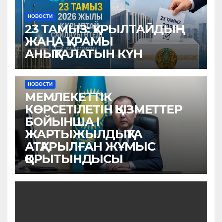
НОВОСТИ
23 ТАМЫЗ: ҚҰРЫЛТАЙДЫҢ
ЖАҢА ҚҰРАМЫ
АНЫҚТАЛАТЫН КҮН
НОВОСТИ
МЕМЛЕКЕТТІК
КӨРСЕТІЛЕТІН ҚЫЗМЕТТЕР
БОЙЫНША I
ЖАРТЫЖЫЛДЫҚТА
АТҚАРЫЛҒАН ЖҰМЫС
ҚОРЫТЫНДЫСЫ