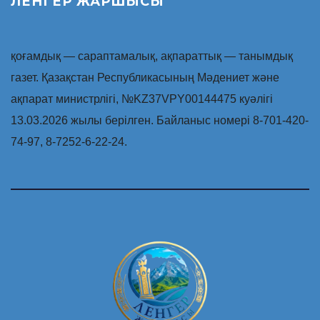
ЛЕНГЕР ЖАРШЫСЫ
қоғамдық — сараптамалық, ақпараттық — танымдық
газет. Қазақстан Республикасының Мәдениет және
ақпарат министрлігі, №KZ37VPY00144475 куәлігі
13.03.2026 жылы берілген. Байланыс номері 8-701-420-
74-97, 8-7252-6-22-24.