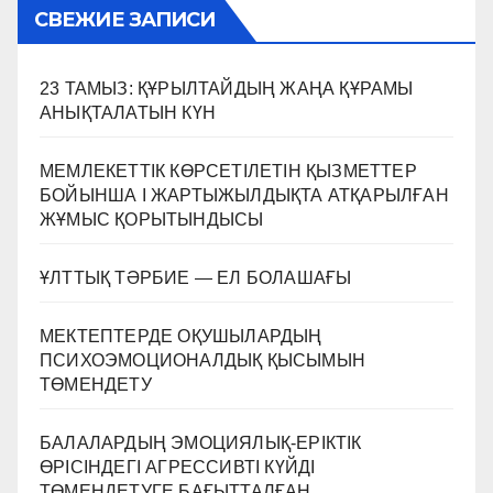
СВЕЖИЕ ЗАПИСИ
23 ТАМЫЗ: ҚҰРЫЛТАЙДЫҢ ЖАҢА ҚҰРАМЫ
АНЫҚТАЛАТЫН КҮН
МЕМЛЕКЕТТІК КӨРСЕТІЛЕТІН ҚЫЗМЕТТЕР
БОЙЫНША I ЖАРТЫЖЫЛДЫҚТА АТҚАРЫЛҒАН
ЖҰМЫС ҚОРЫТЫНДЫСЫ
ҰЛТТЫҚ ТӘРБИЕ — ЕЛ БОЛАШАҒЫ
МЕКТЕПТЕРДЕ ОҚУШЫЛАРДЫҢ
ПСИХОЭМОЦИОНАЛДЫҚ ҚЫСЫМЫН
ТӨМЕНДЕТУ
БАЛАЛАРДЫҢ ЭМОЦИЯЛЫҚ-ЕРІКТІК
ӨРІСІНДЕГІ АГРЕССИВТІ КҮЙДІ
ТӨМЕНДЕТУГЕ БАҒЫТТАЛҒАН