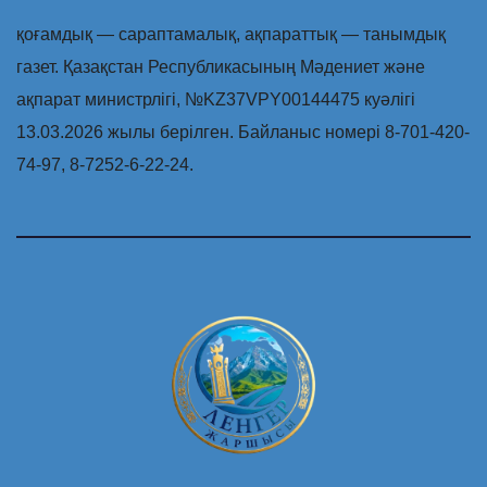
қоғамдық — сараптамалық, ақпараттық — танымдық
газет. Қазақстан Республикасының Мәдениет және
ақпарат министрлігі, №KZ37VPY00144475 куәлігі
13.03.2026 жылы берілген. Байланыс номері 8-701-420-
74-97, 8-7252-6-22-24.