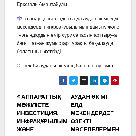
Еркеғали Амантайұлы.
Іссапар қорытындысында аудан әкімі елді
мекендердің инфрақұрылымын дамыту және
тұрғындардың өмір сүру сапасын арттыруға
бағытталған жұмыстар тұрақты бақылауда
болатынын жеткізді.
©️ Төлеби ауданы әкімінің баспасөз қызметі
Навигация
АППАРАТТЫҚ
АУДАН ӘКІМІ
МӘЖІЛІСТЕ
ЕЛДІ
по
ИНВЕСТИЦИЯ,
МЕКЕНДЕРДЕГІ
записям
ИНФРАҚҰРЫЛЫМ
ӨЗЕКТІ
ЖӘНЕ
МӘСЕЛЕЛЕРМЕН