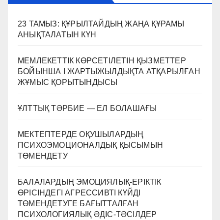
23 ТАМЫЗ: ҚҰРЫЛТАЙДЫҢ ЖАҢА ҚҰРАМЫ
АНЫҚТАЛАТЫН КҮН
МЕМЛЕКЕТТІК КӨРСЕТІЛЕТІН ҚЫЗМЕТТЕР
БОЙЫНША I ЖАРТЫЖЫЛДЫҚТА АТҚАРЫЛҒАН
ЖҰМЫС ҚОРЫТЫНДЫСЫ
ҰЛТТЫҚ ТӘРБИЕ — ЕЛ БОЛАШАҒЫ
МЕКТЕПТЕРДЕ ОҚУШЫЛАРДЫҢ
ПСИХОЭМОЦИОНАЛДЫҚ ҚЫСЫМЫН
ТӨМЕНДЕТУ
БАЛАЛАРДЫҢ ЭМОЦИЯЛЫҚ-ЕРІКТІК
ӨРІСІНДЕГІ АГРЕССИВТІ КҮЙДІ
ТӨМЕНДЕТУГЕ БАҒЫТТАЛҒАН
ПСИХОЛОГИЯЛЫҚ ӘДІС-ТӘСІЛДЕР