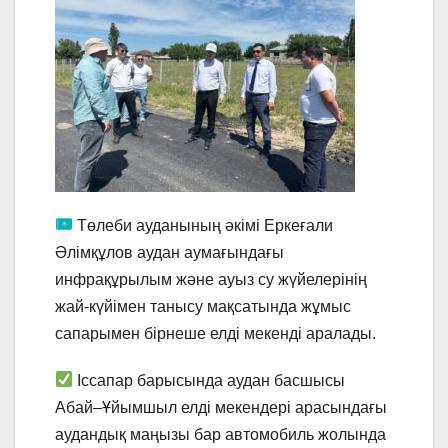
Төлеби ауданының әкімі Еркеғали
Әлімқұлов аудан аумағындағы
инфрақұрылым және ауыз су жүйелерінің
жай-күйімен танысу мақсатында жұмыс
сапарымен бірнеше елді мекенді аралады.
Іссапар барысында аудан басшысы
Абай–Ұйымшыл елді мекендері арасындағы
аудандық маңызы бар автомобиль жолында