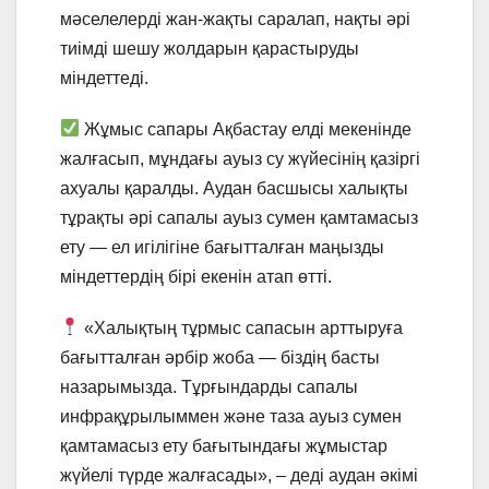
мәселелерді жан-жақты саралап, нақты әрі
тиімді шешу жолдарын қарастыруды
міндеттеді.
Жұмыс сапары Ақбастау елді мекенінде
жалғасып, мұндағы ауыз су жүйесінің қазіргі
ахуалы қаралды. Аудан басшысы халықты
тұрақты әрі сапалы ауыз сумен қамтамасыз
ету — ел игілігіне бағытталған маңызды
міндеттердің бірі екенін атап өтті.
«Халықтың тұрмыс сапасын арттыруға
бағытталған әрбір жоба — біздің басты
назарымызда. Тұрғындарды сапалы
инфрақұрылыммен және таза ауыз сумен
қамтамасыз ету бағытындағы жұмыстар
жүйелі түрде жалғасады», – деді аудан әкімі