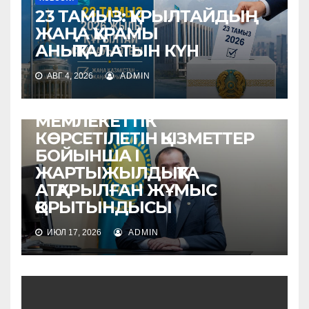
23 ТАМЫЗ: ҚҰРЫЛТАЙДЫҢ
ЖАҢА ҚҰРАМЫ
АНЫҚТАЛАТЫН КҮН
АВГ 4, 2026
ADMIN
НОВОСТИ
МЕМЛЕКЕТТІК
КӨРСЕТІЛЕТІН ҚЫЗМЕТТЕР
БОЙЫНША I
ЖАРТЫЖЫЛДЫҚТА
АТҚАРЫЛҒАН ЖҰМЫС
ҚОРЫТЫНДЫСЫ
ИЮЛ 17, 2026
ADMIN