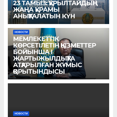
23 ТАМЫЗ: ҚҰРЫЛТАЙДЫҢ
ЖАҢА ҚҰРАМЫ
АНЫҚТАЛАТЫН КҮН
НОВОСТИ
МЕМЛЕКЕТТІК
КӨРСЕТІЛЕТІН ҚЫЗМЕТТЕР
БОЙЫНША I
ЖАРТЫЖЫЛДЫҚТА
АТҚАРЫЛҒАН ЖҰМЫС
ҚОРЫТЫНДЫСЫ
НОВОСТИ