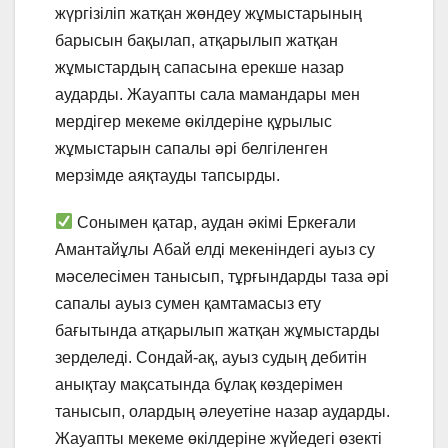
жүргізіліп жатқан жөндеу жұмыстарының
барысын бақылап, атқарылып жатқан
жұмыстардың сапасына ерекше назар
аударды. Жауапты сала мамандары мен
мердігер мекеме өкілдеріне құрылыс
жұмыстарын сапалы әрі белгіленген
мерзімде аяқтауды тапсырды.
Сонымен қатар, аудан әкімі Еркеғали
Амантайұлы Абай елді мекеніндегі ауыз су
мәселесімен танысып, тұрғындарды таза әрі
сапалы ауыз сумен қамтамасыз ету
бағытында атқарылып жатқан жұмыстарды
зерделеді. Сондай-ақ, ауыз судың дебитін
анықтау мақсатында бұлақ көздерімен
танысып, олардың әлеуетіне назар аударды.
Жауапты мекеме өкілдеріне жүйедегі өзекті