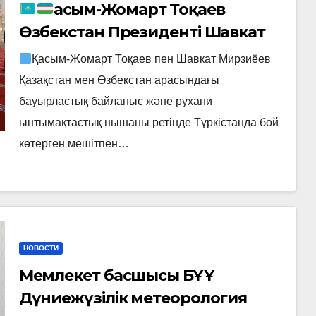
Қасым-Жомарт Тоқаев
Өзбекстан Президенті Шавкат
Мирзиёевпен бірге
Қасым-Жомарт Тоқаев пен Шавкат Мирзиёев
Түркістандағы жаңа мешітті
Қазақстан мен Өзбекстан арасындағы
аралап көрді
бауырластық байланыс және рухани
ынтымақтастық нышаны ретінде Түркістанда бой
көтерген мешітпен…
НОВОСТИ
Мемлекет басшысы БҰҰ
Дүниежүзілік метеорология