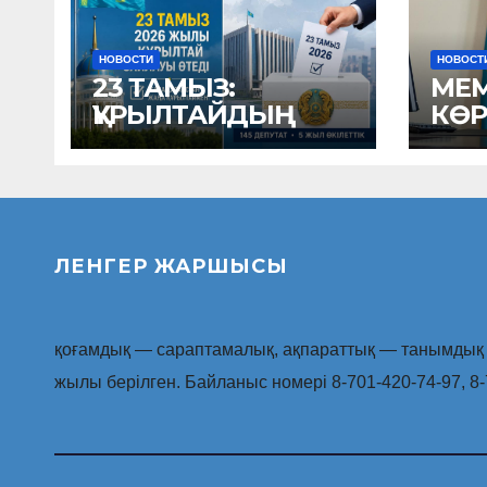
НОВОСТИ
НОВОСТ
23 ТАМЫЗ:
МЕМ
ҚҰРЫЛТАЙДЫҢ
КӨР
ЖАҢА ҚҰРАМЫ
ҚЫЗ
АНЫҚТАЛАТЫН КҮН
БОЙ
ЖА
АТҚ
ЖҰ
ЛЕНГЕР ЖАРШЫСЫ
ҚО
қоғамдық — сараптамалық, ақпараттық — танымдық г
жылы берілген. Байланыс номері 8-701-420-74-97, 8-