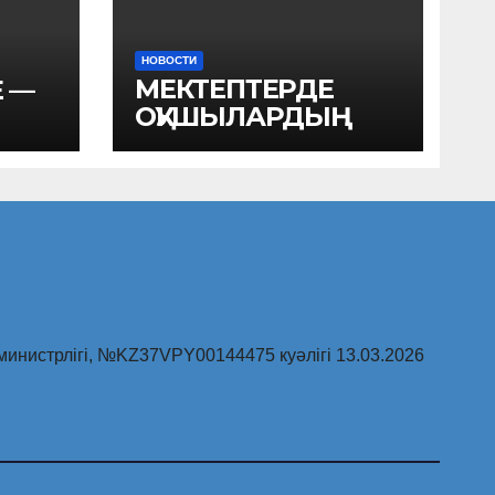
НОВОСТИ
МЕКТЕПТЕРДЕ
Е —
ОҚУШЫЛАРДЫҢ
Ы
ПСИХОЭМОЦИОНА
ЛДЫҚ ҚЫСЫМЫН
ТӨМЕНДЕТУ
инистрлігі, №KZ37VPY00144475 куәлігі 13.03.2026