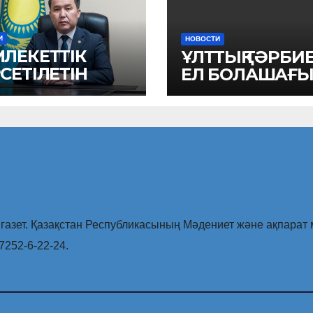
И
НОВОСТИ
ЛЕКЕТТІК
ҰЛТТЫҚ ТӘРБИ
СЕТІЛЕТІН
ЕЛ БОЛАШАҒ
МЕТТЕР
ЫНША I
РТЫЖЫЛДЫҚТА
АРЫЛҒАН
МЫС
РЫТЫНДЫСЫ
азет. Қазақстан Республикасының Мәдениет және ақпарат м
7252-6-22-24.