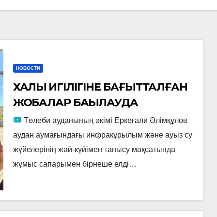
НОВОСТИ
ХАЛЫҚ ИГІЛІГІНЕ БАҒЫТТАЛҒАН
ЖОБАЛАР БАҚЫЛАУДА
Төлеби ауданының әкімі Еркеғали Әлімқұлов
аудан аумағындағы инфрақұрылым және ауыз су
жүйелерінің жай-күйімен танысу мақсатында
жұмыс сапарымен бірнеше елді…