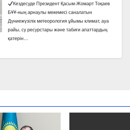
ұйымының президенті, БАӘ
Кездесуде Президент Қасым-Жомарт Тоқаев
Ұлттық метеорология
БҰҰ-ның арнаулы мекемесі саналатын
орталығының бас директоры
Дүниежүзілік метеорология ұйымы климат, ауа
Абдулла Әл-Мандусты
райы, су ресурстары және табиғи апаттардың
қабылдады
қатерін…