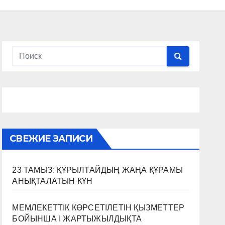
СВЕЖИЕ ЗАПИСИ
23 ТАМЫЗ: ҚҰРЫЛТАЙДЫҢ ЖАҢА ҚҰРАМЫ
АНЫҚТАЛАТЫН КҮН
МЕМЛЕКЕТТІК КӨРСЕТІЛЕТІН ҚЫЗМЕТТЕР
БОЙЫНША I ЖАРТЫЖЫЛДЫҚТА