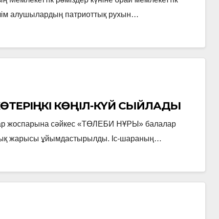
білім алушылардың патриоттық рухын…
 КӨТЕРІҢКІ КӨҢІЛ-КҮЙ СЫЙЛАДЫ
лар жоспарына сәйкес «ТӨЛЕБИ НҰРЫ» балалар
рттық жарысы ұйымдастырылды. Іс-шараның…