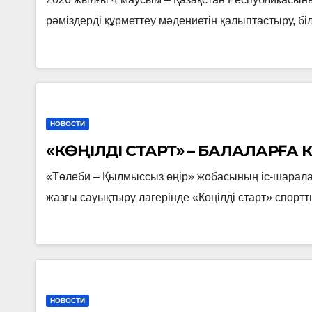
рәміздерді құрметтеу мәдениетін қалыптастыру, 
НОВОСТИ
«КӨҢІЛДІ СТАРТ» – БАЛАЛАРҒА
«Төлеби – Қылмыссыз өңір» жобасының іс-шара
жазғы сауықтыру лагерінде «Көңілді старт» спо
НОВОСТИ