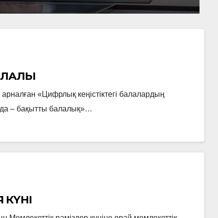
АЛАЛЫҚ
 арналған «Цифрлық кеңістіктегі балалардың
ында – бақытты балалық»…
 КҮНІ
 Мемлекеттік рәміздер күніне орай мемлекеттік