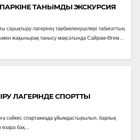
 ПАРКІНЕ ТАНЫМДЫҚ ЭКСКУРСИЯ
 сауықтыру лагерінің тәрбиеленушілері табиғаттың
лығымен жақынырақ танысу мақсатында Сайрам-Өгем…
РУ ЛАГЕРІНДЕ СПОРТТЫҚ
рға сәйкес спартакиада ұйымдастырылып, барлық
п өзара бақ…