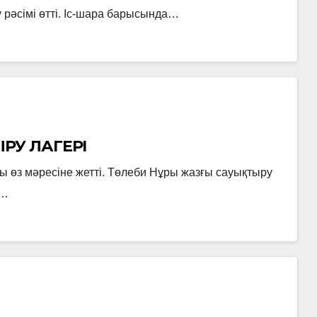
 рәсімі өтті. Іс-шара барысында…
РУ ЛАГЕРІ
ы өз мәресіне жетті. Төлеби Нұры жазғы сауықтыру
м…