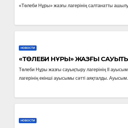
«Төлеби Нұры» жазғы лагерінің салтанатты ашылу
НОВОСТИ
«ТӨЛЕБИ НҰРЫ» ЖАЗҒЫ САУЫҚТЫ
Төлеби Нұры жазғы сауықтыру лагерінің ІІ ауысым
лагерінің екінші ауысымы сәтті аяқталды. Ауысы
НОВОСТИ