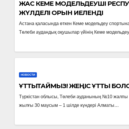
ЖАС КЕМЕ МОДЕЛЬДЕУШІ РЕСП
ЖҮЛДЕЛІ ОРЫН ИЕЛЕНДІ
Астана қаласында өткен Кеме модельдеу спортын
Төлеби аудандық оқушылар үйінің Кеме модельде
НОВОСТИ
ҚҰТТЫҚТАЙМЫЗ! ЖЕҢІС ҚҰТТЫ БОЛ
Түркістан облысы, Төлеби ауданының №10 жалпы бі
жылғы 30 маусым – 1 шілде күндері Алматы…