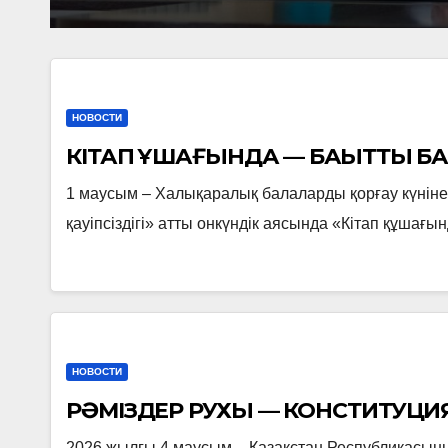
 ҚОРЫТЫНДЫСЫ
НОВОСТИ
КІТАП ҚҰШАҒЫНДА — БАҚЫТТЫ Б
1 маусым – Халықаралық балаларды қорғау күніне
қауіпсіздігі» атты онкүндік аясында «Кітап құшағ
НОВОСТИ
РӘМІЗДЕР РУХЫ — КОНСТИТУЦИЯ
2026 жылғы 4 маусым – Қазақстан Республикасының