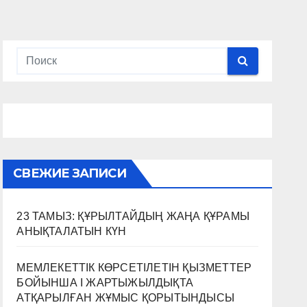
ТӨМЕ
ТӨМЕНДЕТУ
СВЕЖИЕ ЗАПИСИ
23 ТАМЫЗ: ҚҰРЫЛТАЙДЫҢ ЖАҢА ҚҰРАМЫ
АНЫҚТАЛАТЫН КҮН
МЕМЛЕКЕТТІК КӨРСЕТІЛЕТІН ҚЫЗМЕТТЕР
БОЙЫНША I ЖАРТЫЖЫЛДЫҚТА
АТҚАРЫЛҒАН ЖҰМЫС ҚОРЫТЫНДЫСЫ