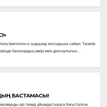
С!»
інің бекітілген іс-шаралар жоспарына сәйкес Төлеби
ерінде балалардың өмірі мен денсаулығын…
ДЫҢ БАСТАМАСЫ!
азмұнды әрі тиімді ұйымдастыруға бағытталған