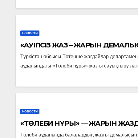
НОВОСТИ
«ҚАУІПСІЗ ЖАЗ – ЖАРҚЫН ДЕМАЛЫ
Түркістан облысы Төтенше жағдайлар департамент
ауданындағы «Төлеби нұры» жазғы сауықтыру лаг
НОВОСТИ
«ТӨЛЕБИ НҰРЫ» — ЖАРҚЫН ЖАЗ
Төлеби ауданында балалардың жазғы демалысын м