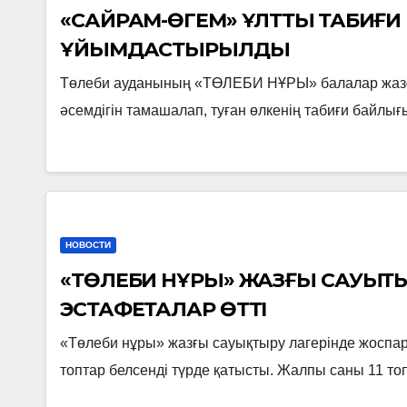
«САЙРАМ-ӨГЕМ» ҰЛТТЫҚ ТАБИҒИ
ҰЙЫМДАСТЫРЫЛДЫ
Төлеби ауданының «ТӨЛЕБИ НҰРЫ» балалар жазғы
әсемдігін тамашалап, туған өлкенің табиғи бай
НОВОСТИ
«ТӨЛЕБИ НҰРЫ» ЖАЗҒЫ САУЫҚТЫ
ЭСТАФЕТАЛАР ӨТТІ
«Төлеби нұры» жазғы сауықтыру лагерінде жоспа
топтар белсенді түрде қатысты. Жалпы саны 11 то