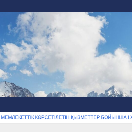
ТІК КӨРСЕТІЛЕТІН ҚЫЗМЕТТЕР БОЙЫНША I ЖАРТЫЖ