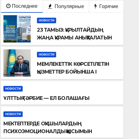
Последнее
Популярные
Горячие
НОВОСТИ
23 ТАМЫЗ: ҚҰРЫЛТАЙДЫҢ
ЖАҢА ҚҰРАМЫ АНЫҚТАЛАТЫН
КҮН
НОВОСТИ
МЕМЛЕКЕТТІК КӨРСЕТІЛЕТІН
ҚЫЗМЕТТЕР БОЙЫНША I
ЖАРТЫЖЫЛДЫҚТА
АТҚАРЫЛҒАН ЖҰМЫС
НОВОСТИ
ҚОРЫТЫНДЫСЫ
ҰЛТТЫҚ ТӘРБИЕ — ЕЛ БОЛАШАҒЫ
НОВОСТИ
МЕКТ
НОВОСТИ
МЕКТЕПТЕРДЕ ОҚУШЫЛАРДЫҢ
АШАҒЫ
ПСИХ
ПСИХОЭМОЦИОНАЛДЫҚ ҚЫСЫМЫН