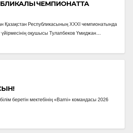
УБЛИКАЛЫҚ ЧЕМПИОНАТТА
ан Қазақстан Республикасының XXXI чемпионатында
у үйірмесінің оқушысы Тулапбеков Үмиджан…
СЫН!
лім беретін мектебінің «Barni» командасы 2026