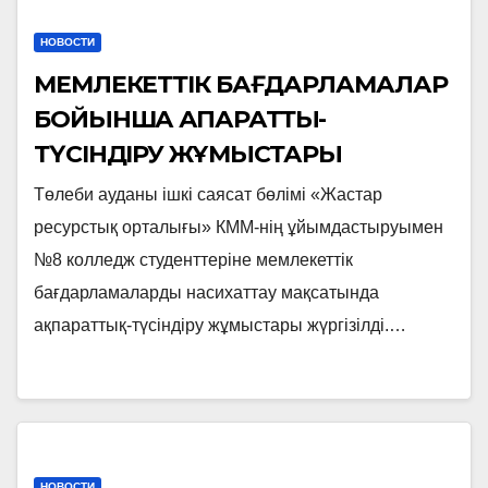
НОВОСТИ
МЕМЛЕКЕТТІК БАҒДАРЛАМАЛАР
БОЙЫНША АҚПАРАТТЫҚ-
ТҮСІНДІРУ ЖҰМЫСТАРЫ
Төлеби ауданы ішкі саясат бөлімі «Жастар
ресурстық орталығы» КММ-нің ұйымдастыруымен
№8 колледж студенттеріне мемлекеттік
бағдарламаларды насихаттау мақсатында
ақпараттық-түсіндіру жұмыстары жүргізілді.…
НОВОСТИ