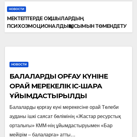
НОВОСТИ
МЕКТЕПТЕРДЕ ОҚУШЫЛАРДЫҢ
ПСИХОЭМОЦИОНАЛДЫҚ ҚЫСЫМЫН ТӨМЕНДЕТУ
НОВОСТИ
БАЛАЛАРДЫ ҚОРҒАУ КҮНІНЕ
ОРАЙ МЕРЕКЕЛІК ІС-ШАРА
ҰЙЫМДАСТЫРЫЛДЫ
Балаларды қорғау күні мерекесіне орай Төлеби
ауданы ішкі саясат бөлімінің «Жастар ресурстық
орталығы» КММ-нің ұйымдастыруымен «Бар
мейірім – балаларға» атты…