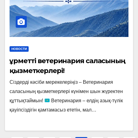
НОВОСТИ
Құрметті ветеринария саласының
қызметкерлері!
Сіздерді кәсіби мерекелеріңіз – Ветеринария
саласының қызметкерлері күнімен шын жүректен
құттықтаймын!
Ветеринария – елдің азық-түлік
қауіпсіздігін қамтамасыз ететін, мал…