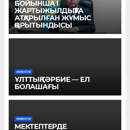
БОЙЫНША I
ЖАРТЫЖЫЛДЫҚТА
АТҚАРЫЛҒАН ЖҰМЫС
ҚОРЫТЫНДЫСЫ
НОВОСТИ
ҰЛТТЫҚ ТӘРБИЕ — ЕЛ
БОЛАШАҒЫ
НОВОСТИ
МЕКТЕПТЕРДЕ