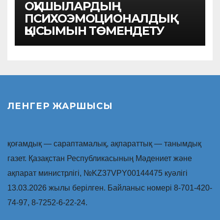
ОҚУШЫЛАРДЫҢ
ПСИХОЭМОЦИОНАЛДЫҚ
ҚЫСЫМЫН ТӨМЕНДЕТУ
ЛЕНГЕР ЖАРШЫСЫ
қоғамдық — сараптамалық, ақпараттық — танымдық
газет. Қазақстан Республикасының Мәдениет және
ақпарат министрлігі, №KZ37VPY00144475 куәлігі
13.03.2026 жылы берілген. Байланыс номері 8-701-420-
74-97, 8-7252-6-22-24.