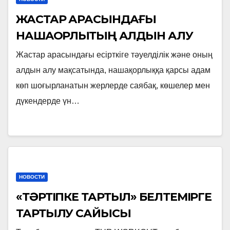
ЖАСТАР АРАСЫНДАҒЫ
НАШАҚОРЛЫҚТЫҢ АЛДЫН АЛУ
Жастар арасындағы есірткіге тәуелділік және оның
алдын алу мақсатында, нашақорлыққа қарсы адам
көп шоғырланатын жерлерде саябақ, көшелер мен
дүкендерде үн…
НОВОСТИ
«ТӘРТІПКЕ ТАРТЫЛ» БЕЛТЕМІРГЕ
ТАРТЫЛУ САЙЫСЫ