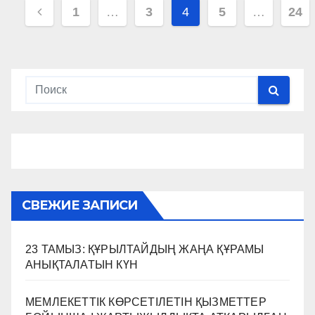
Навигация
1
…
3
4
5
…
24
по
записям
СВЕЖИЕ ЗАПИСИ
23 ТАМЫЗ: ҚҰРЫЛТАЙДЫҢ ЖАҢА ҚҰРАМЫ
АНЫҚТАЛАТЫН КҮН
МЕМЛЕКЕТТІК КӨРСЕТІЛЕТІН ҚЫЗМЕТТЕР