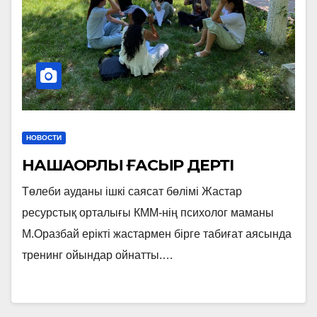
НОВОСТИ
НАШАҚОРЛЫҚ ҒАСЫР ДЕРТІ
Төлеби ауданы ішкі саясат бөлімі Жастар
ресурстық орталығы КММ-нің психолог маманы
М.Оразбай ерікті жастармен бірге табиғат аясында
тренинг ойындар ойнатты.…