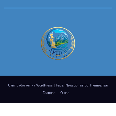
Сайт работает на WordPress
|
Тема: Newsup, автор
Themeansar
Главная
О нас