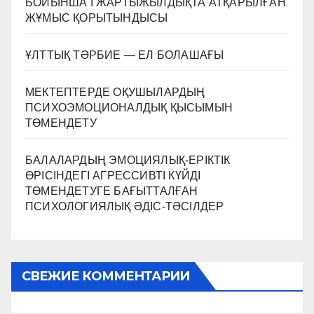
БОЙЫНША I ЖАРТЫЖЫЛДЫҚТА АТҚАРЫЛҒАН
ЖҰМЫС ҚОРЫТЫНДЫСЫ
ҰЛТТЫҚ ТӘРБИЕ — ЕЛ БОЛАШАҒЫ
МЕКТЕПТЕРДЕ ОҚУШЫЛАРДЫҢ
ПСИХОЭМОЦИОНАЛДЫҚ ҚЫСЫМЫН
ТӨМЕНДЕТУ
БАЛАЛАРДЫҢ ЭМОЦИЯЛЫҚ-ЕРІКТІК
ӨРІСІНДЕГІ АГРЕССИВТІ КҮЙДІ
ТӨМЕНДЕТУГЕ БАҒЫТТАЛҒАН
ПСИХОЛОГИЯЛЫҚ ӘДІС-ТӘСІЛДЕР
СВЕЖИЕ КОММЕНТАРИИ