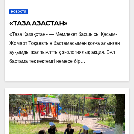
НОВОСТИ
«ТАЗА ҚАЗАҚСТАН»
«Таза Қазақстан» — Мемлекет басшысы Қасым-
Жомарт Тоқаевтың бастамасымен қолға алынған
ауқымды жалпыұлттық экологиялық акция. Бұл
бастама тек көктемгі немесе бір…