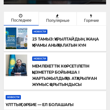
Последнее
Популярные
Горячие
НОВОСТИ
23 ТАМЫЗ: ҚҰРЫЛТАЙДЫҢ ЖАҢА
ҚҰРАМЫ АНЫҚТАЛАТЫН КҮН
НОВОСТИ
МЕМЛЕКЕТТІК КӨРСЕТІЛЕТІН
ҚЫЗМЕТТЕР БОЙЫНША I
ЖАРТЫЖЫЛДЫҚТА АТҚАРЫЛҒАН
ЖҰМЫС ҚОРЫТЫНДЫСЫ
НОВОСТИ
ҰЛТТЫҚ ТӘРБИЕ — ЕЛ БОЛАШАҒЫ