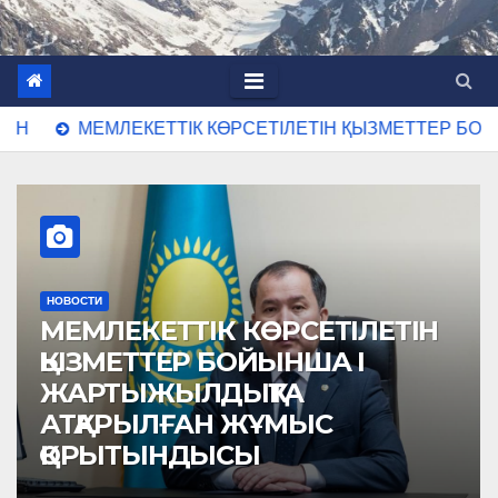
МЕМЛЕКЕТТІК КӨРСЕТІЛЕТІН ҚЫЗМЕТТЕР БОЙЫНША
НОВОСТИ
ҰЛТТЫҚ ТӘРБИЕ — ЕЛ
БОЛАШАҒЫ