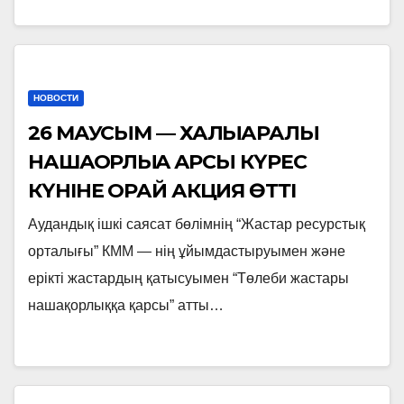
НОВОСТИ
26 МАУСЫМ — ХАЛЫҚАРАЛЫҚ
НАШАҚОРЛЫҚҚА ҚАРСЫ КҮРЕС
КҮНІНЕ ОРАЙ АКЦИЯ ӨТТІ
Аудандық ішкі саясат бөлімнің “Жастар ресурстық
орталығы” КММ — нің ұйымдастыруымен және
ерікті жастардың қатысуымен “Төлеби жастары
нашақорлыққа қарсы” атты…