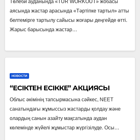
Төлеби ауданында «TUR WORKOUT» жобасы
аясында жастар арасында «Тәртіпке тартыл» атты
белтемірге тартылу сайысы жоғары деңгейде өтті.
Жарыс барысында жастар…
НОВОСТИ
“ЕСІКТЕН ЕСІККЕ” АКЦИЯСЫ
Облыс әкімінің тапсырмасына сәйкес, NEET
санатындағы жұмыссыз жастарды қолдау және
олардың санын азайту мақсатында аудан
көлемінде жүйелі жұмыстар жүргізілуде. Осы…